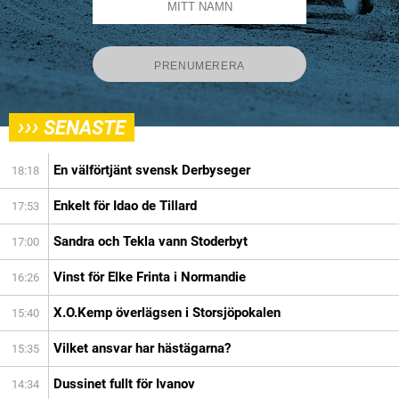
›››
SENASTE
En välförtjänt svensk Derbyseger
18:18
Enkelt för Idao de Tillard
17:53
Sandra och Tekla vann Stoderbyt
17:00
Vinst för Elke Frinta i Normandie
16:26
X.O.Kemp överlägsen i Storsjöpokalen
15:40
Vilket ansvar har hästägarna?
15:35
Dussinet fullt för Ivanov
14:34