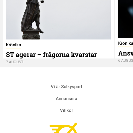
Krönik
Krönika
Ansv
ST agerar – frågorna kvarstår
6 AUGUS
7 AUGUSTI
Vi är Sulkysport
Annonsera
Villkor