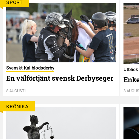
SPORT
Svenskt Kallblodsderby
Utblick
En välförtjänt svensk Derbyseger
Enkel
8 AUGUSTI
8 AUGUS
KRÖNIKA