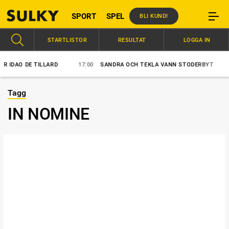
SPORT
SPEL
BLI KUND!
STARTLISTOR
RESULTAT
LOGGA IN
IDAO DE TILLARD
17:00
SANDRA OCH TEKLA VANN STODERBYT
1
Tagg
IN NOMINE