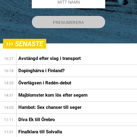
›››
SENASTE
Avstängd efter slag i transport
16:27
Dopinghärva i Finland?
16:18
Överlägsen i Redén-debut
14:35
Majblomster kom lös efter segern
14:31
Hambot: Sex chanser till seger
14:05
Diva Ek till Örebro
11:11
Finalklara till Solvalla
11:01