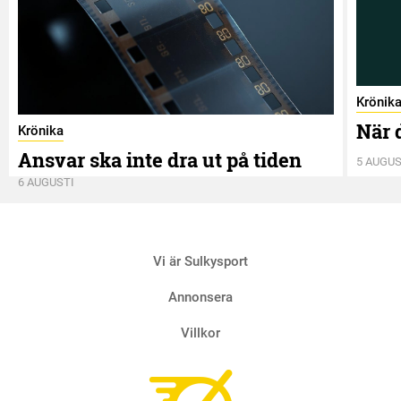
Krönik
När 
Krönika
Ansvar ska inte dra ut på tiden
5 AUGUS
6 AUGUSTI
Vi är Sulkysport
Annonsera
Villkor