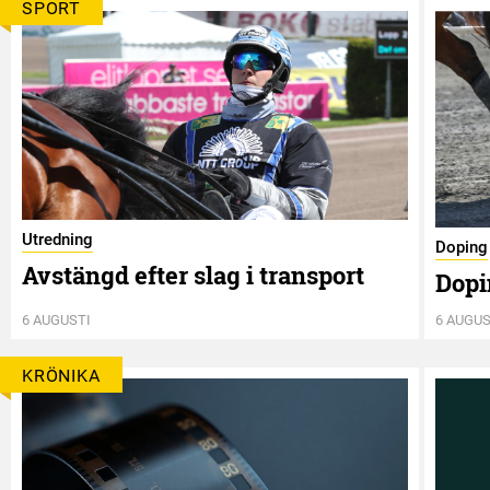
SPORT
Utredning
Doping
Avstängd efter slag i transport
Dopi
6 AUGUSTI
6 AUGUS
KRÖNIKA