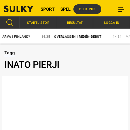
SPORT
SPEL
BLI KUND!
STARTLISTOR
RESULTAT
LOGGA IN
VA I FINLAND?
14:35
ÖVERLÄGSEN I REDÉN-DEBUT
14:31
MAJB
Tagg
INATO PIERJI