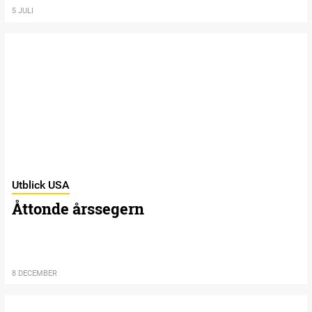
5 JULI
Utblick USA
Åttonde årssegern
8 DECEMBER