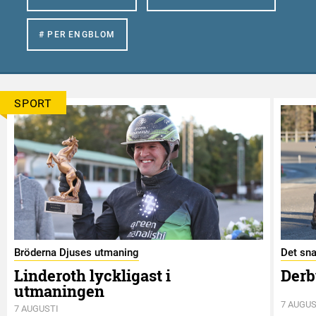
# PER ENGBLOM
SPORT
Bröderna Djuses utmaning
Det sna
Linderoth lyckligast i
Derb
utmaningen
7 AUGUS
7 AUGUSTI