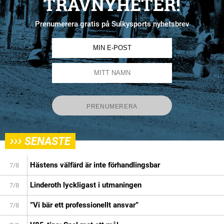
TRAVNYHETER!
Prenumerera gratis på Sulkysports nyhetsbrev
›››
SENASTE
Hästens välfärd är inte förhandlingsbar
7/8
Linderoth lyckligast i utmaningen
7/8
”Vi bär ett professionellt ansvar”
7/8