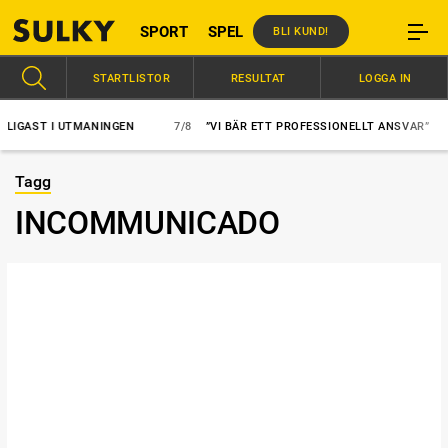
SPORT
SPEL
BLI KUND!
STARTLISTOR
RESULTAT
LOGGA IN
T I UTMANINGEN
7/8
”VI BÄR ETT PROFESSIONELLT ANSVAR”
7/8
Tagg
INCOMMUNICADO