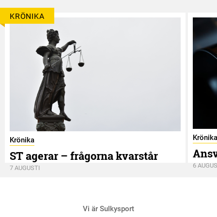
KRÖNIKA
Krönik
Krönika
Ansv
ST agerar – frågorna kvarstår
6 AUGUS
7 AUGUSTI
Vi är Sulkysport