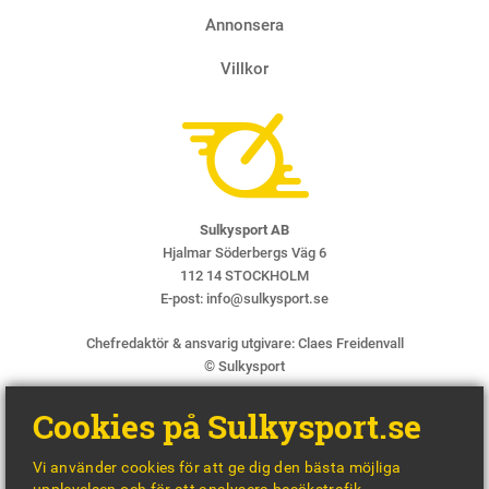
Annonsera
Villkor
Sulkysport AB
Hjalmar Söderbergs Väg 6
112 14 STOCKHOLM
E-post:
info@sulkysport.se
Chefredaktör & ansvarig utgivare:
Claes Freidenvall
© Sulkysport
Cookies på Sulkysport.se
Vi använder cookies för att ge dig den bästa möjliga