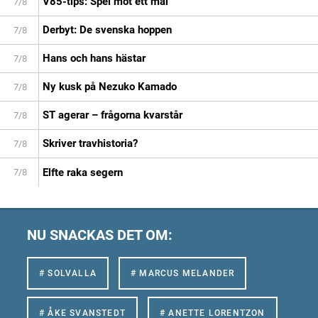
V85-tips: Spel mot ett mål
7/8
Derbyt: De svenska hoppen
7/8
Hans och hans hästar
7/8
Ny kusk på Nezuko Kamado
7/8
ST agerar – frågorna kvarstår
7/8
Skriver travhistoria?
7/8
Elfte raka segern
7/8
NU SNACKAS DET OM:
# SOLVALLA
# MARCUS MELANDER
# ÅKE SVANSTEDT
# ANETTE LORENTZON