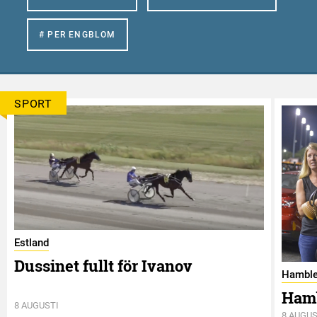
# PER ENGBLOM
SPORT
Estland
Dussinet fullt för Ivanov
Hamble
Hamb
8 AUGUSTI
8 AUGUS