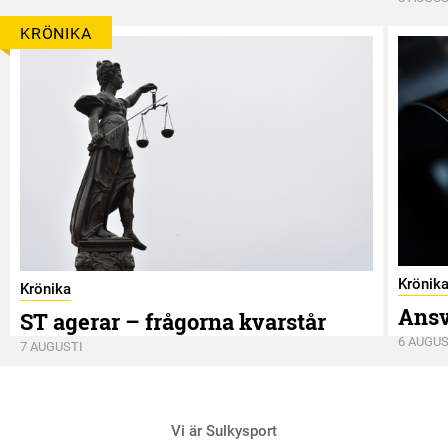
KRÖNIKA
Krönik
Krönika
Ansv
ST agerar – frågorna kvarstår
6 AUGUS
7 AUGUSTI
Vi är Sulkysport