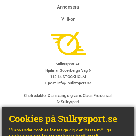
Annonsera
Villkor
Sulkysport AB
Hjalmar Söderbergs Väg 6
112 14 STOCKHOLM
E-post:
info@sulkysport.se
Chefredaktör & ansvarig utgivare:
Claes Freidenvall
© Sulkysport
Cookies på Sulkysport.se
Vi använder cookies för att ge dig den bästa möjliga