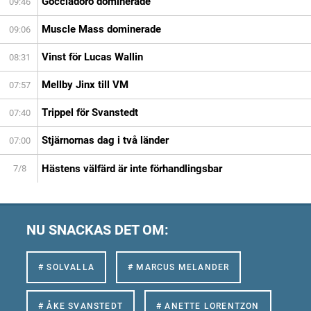
Gocciadoro dominerade
09:46
Muscle Mass dominerade
09:06
Vinst för Lucas Wallin
08:31
Mellby Jinx till VM
07:57
Trippel för Svanstedt
07:40
Stjärnornas dag i två länder
07:00
Hästens välfärd är inte förhandlingsbar
7/8
NU SNACKAS DET OM:
# SOLVALLA
# MARCUS MELANDER
# ÅKE SVANSTEDT
# ANETTE LORENTZON