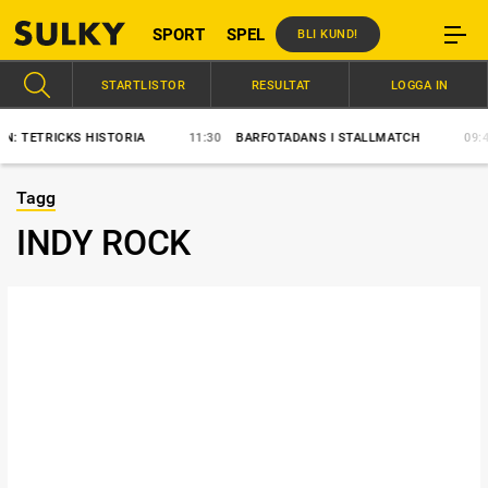
SPORT
SPEL
BLI KUND!
STARTLISTOR
RESULTAT
LOGGA IN
ICKS HISTORIA
11:30
BARFOTADANS I STALLMATCH
09:46
GOC
Tagg
INDY ROCK