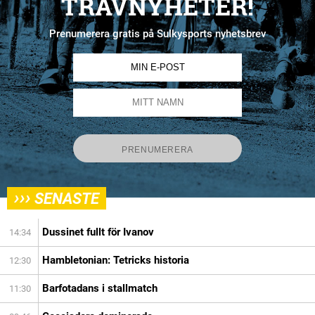
TRAVNYHETER!
Prenumerera gratis på Sulkysports nyhetsbrev
›››
SENASTE
Dussinet fullt för Ivanov
14:34
Hambletonian: Tetricks historia
12:30
Barfotadans i stallmatch
11:30