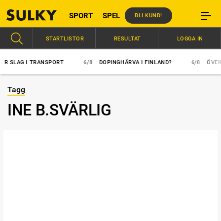
SPORT
SPEL
BLI KUND!
STARTLISTOR
RESULTAT
LOGGA IN
SLAG I TRANSPORT
6/8
DOPINGHÄRVA I FINLAND?
6/8
ÖVERLÄG
Tagg
INE B.SVÄRLIG