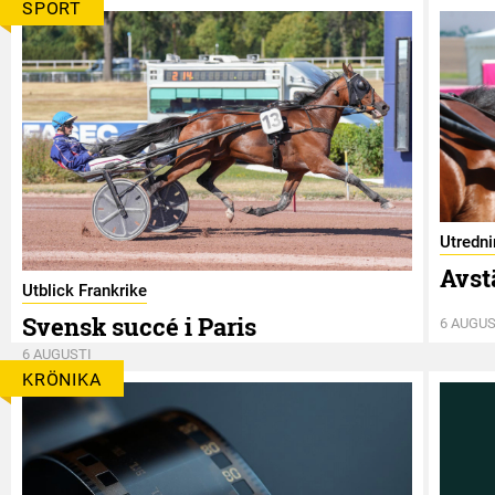
SPORT
Utredn
Avst
Utblick Frankrike
Svensk succé i Paris
6 AUGUS
6 AUGUSTI
KRÖNIKA