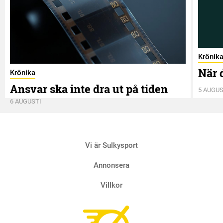
Krönik
När 
Krönika
Ansvar ska inte dra ut på tiden
5 AUGUS
6 AUGUSTI
Vi är Sulkysport
Annonsera
Villkor