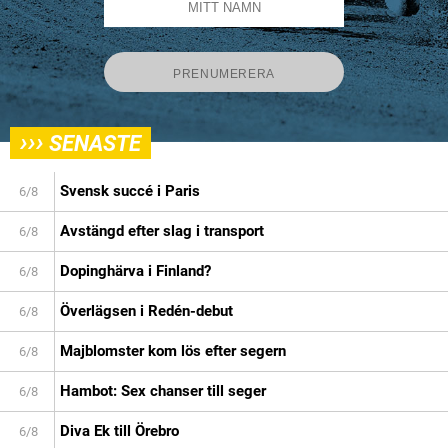
›››
SENASTE
Svensk succé i Paris
6/8
Avstängd efter slag i transport
6/8
Dopinghärva i Finland?
6/8
Överlägsen i Redén-debut
6/8
Majblomster kom lös efter segern
6/8
Hambot: Sex chanser till seger
6/8
Diva Ek till Örebro
6/8