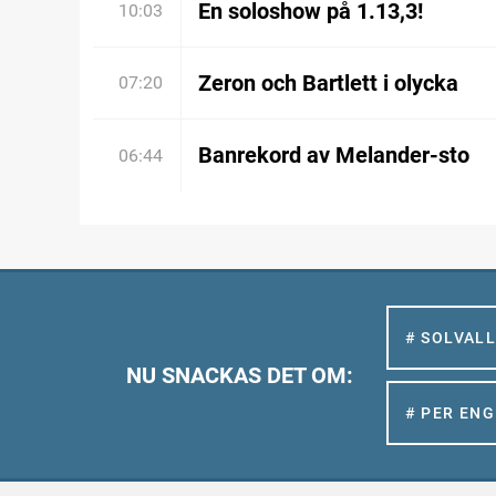
En soloshow på 1.13,3!
10:03
Zeron och Bartlett i olycka
07:20
Banrekord av Melander-sto
06:44
# SOLVAL
NU SNACKAS DET OM:
# PER EN