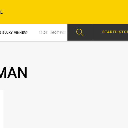
L
STARTLISTO
NER?
11:01
MOT FÖRSTA SEGERN?
10:03
EN SOLOSHOW PÅ 1.13,
YMAN