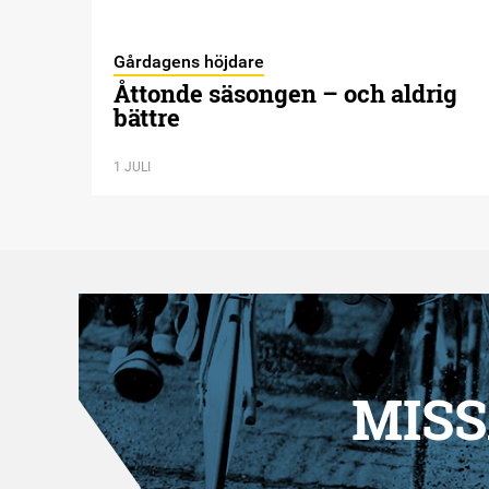
Gårdagens höjdare
Åttonde säsongen – och aldrig
bättre
1 JULI
MISS