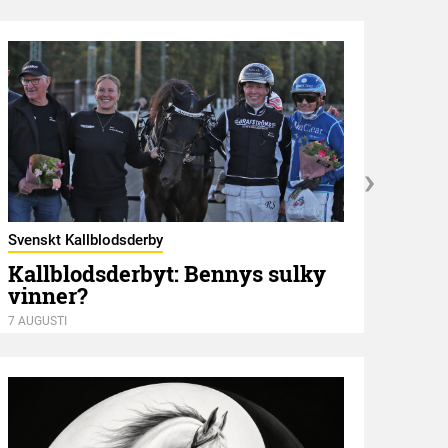
Svenskt Kallblodsderby
Kallblodsderbyt: Bennys sulky
vinner?
Hambl
Mot
7 AUGUSTI
7 AUGU