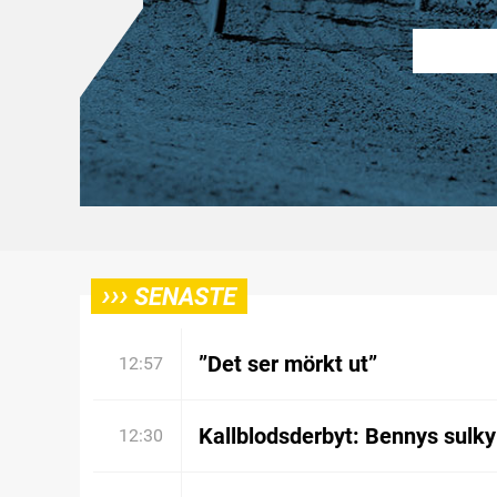
›››
SENASTE
”Det ser mörkt ut”
12:57
Kallblodsderbyt: Bennys sulky
12:30