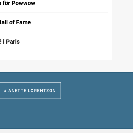
s för Powwow
Hall of Fame
 i Paris
# ANETTE LORENTZON