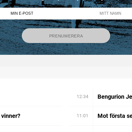
Bengurion Je
12:34
 vinner?
Mot första s
11:01