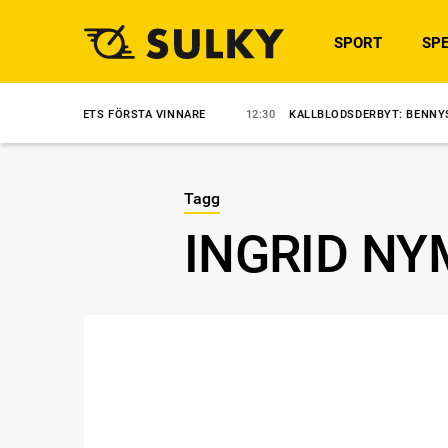
SPORT
SPE
 JETS FÖRSTA VINNARE
12:30
KALLBLODSDERBYT: BENNYS SULKY VIN
Tagg
INGRID N