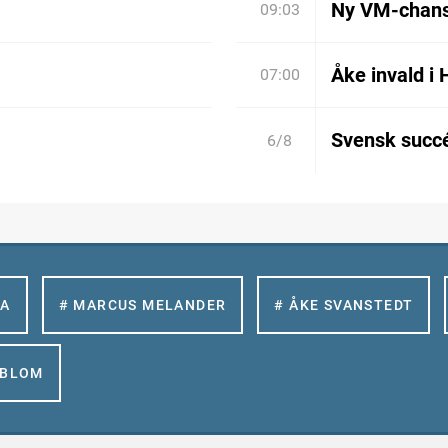
Ny VM-chan
09:03
Åke invald i 
07:00
Svensk succé
6/8
LA
# MARCUS MELANDER
# ÅKE SVANSTEDT
GBLOM