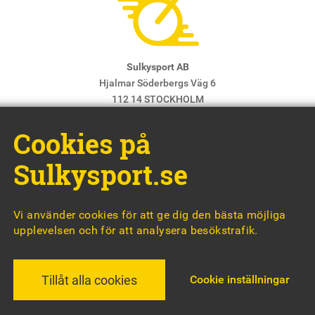
Sulkysport AB
Hjalmar Söderbergs Väg 6
112 14 STOCKHOLM
E-post:
info@sulkysport.se
Cookies på
Chefredaktör & ansvarig utgivare:
Claes Freidenvall
© Sulkysport
Sulkysport.se
Vi använder cookies för att ge dig den bästa möjliga
upplevelsen och för att analysera besökstrafik.
MADE WITH
BY
WONDERFOUR
Cookie inställningar
Tillåt alla cookies