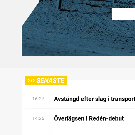
›››
SENASTE
Avstängd efter slag i transpor
16:27
Överlägsen i Redén-debut
14:35