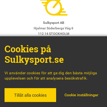
Sulkysport AB
Hjalmar Söderbergs Väg 6
112 14 STOCKHOLM
E-post:
info@sulkysport.se
Cookies på
Chefredaktör & ansvarig utgivare:
Claes Freidenvall
© Sulkysport
Sulkysport.se
Vi använder cookies för att ge dig den bästa möjliga
upplevelsen och för att analysera besökstrafik.
MADE WITH
BY
WONDERFOUR
Cookie inställningar
Tillåt alla cookies