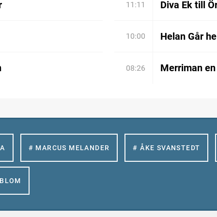
r
Diva Ek till 
11:11
Helan Går he
10:00
n
Merriman en 
08:26
LA
# MARCUS MELANDER
# ÅKE SVANSTEDT
GBLOM