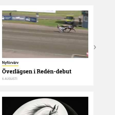
Olyck
Nyförvärv
Maj
Överlägsen i Redén-debut
seg
6 AUGUSTI
6 AUGU