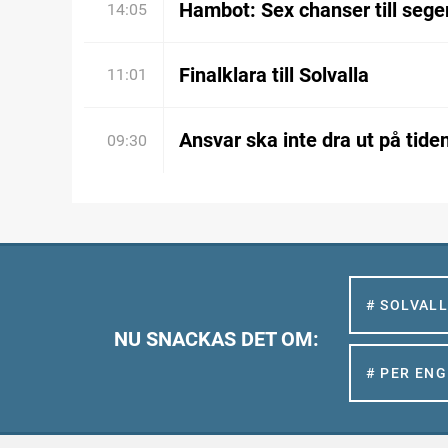
Hambot: Sex chanser till sege
14:05
Finalklara till Solvalla
11:01
Ansvar ska inte dra ut på tide
09:30
# SOLVAL
NU SNACKAS DET OM:
# PER EN