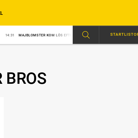
L
STARTLISTO
MAJBLOMSTER KOM LÖS EFTER SEGERN
14:05
HAMBOT: SEX CHANSER
R BROS