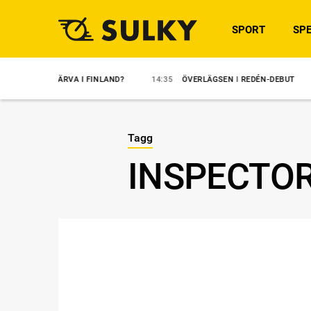
SPORT
SPE
INGHÄRVA I FINLAND?
14:35
ÖVERLÄGSEN I REDÉN-DEBUT
14:31
Tagg
INSPECTO