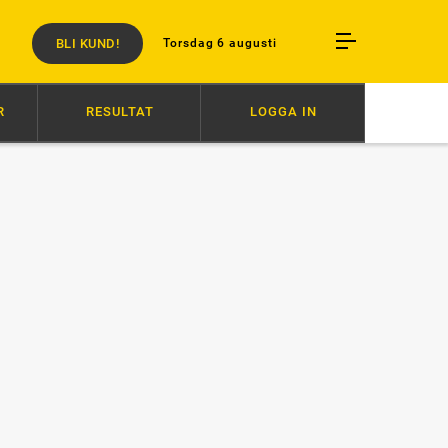
BLI KUND!
Torsdag 6 augusti
R
RESULTAT
LOGGA IN
 TILL SEGER
16:27
AVSTÄNGD EFTER SLAG I TRANSPORT
16:18