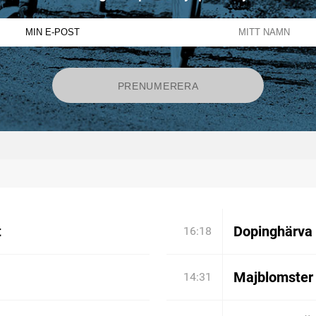
t
Dopinghärva 
16:18
Majblomster 
14:31