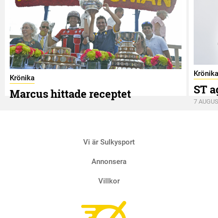
Krönik
Krönika
ST a
Marcus hittade receptet
7 AUGUS
9 AUGUSTI
Vi är Sulkysport
Annonsera
Villkor