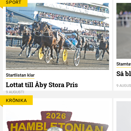
SPORT
Stamtav
Så b
Startlistan klar
Lottat till Åby Stora Pris
9 AUGUS
9 AUGUSTI
KRÖNIKA