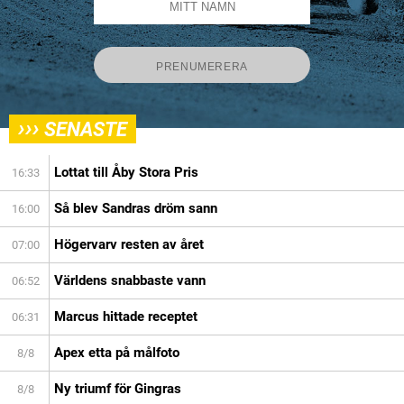
›››
SENASTE
Lottat till Åby Stora Pris
16:33
Så blev Sandras dröm sann
16:00
Högervarv resten av året
07:00
Världens snabbaste vann
06:52
Marcus hittade receptet
06:31
Apex etta på målfoto
8/8
Ny triumf för Gingras
8/8