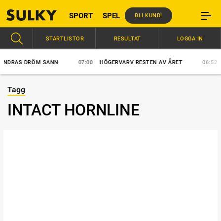
SPORT
SPEL
BLI KUND!
STARTLISTOR
RESULTAT
LOGGA IN
DRAS DRÖM SANN
07:00
HÖGERVARV RESTEN AV ÅRET
06:52
VÄ
Tagg
INTACT HORNLINE