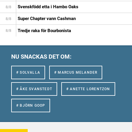
Svenskfödd etta i Hambo Oaks
8/8
Super Chapter vann Cashman
8/8
Tredje raka för Bourbonista
8/8
NU SNACKAS DET OM:
# SOLVALLA
# MARCUS MELANDER
# ÅKE SVANSTEDT
# ANETTE LORENTZON
# BJÖRN GOOP