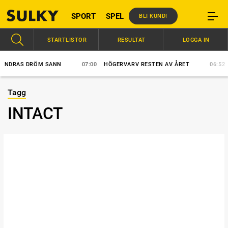
SPORT
SPEL
BLI KUND!
STARTLISTOR
RESULTAT
LOGGA IN
DRAS DRÖM SANN
07:00
HÖGERVARV RESTEN AV ÅRET
06:52
VÄ
Tagg
INTACT