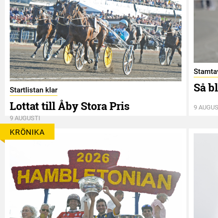
Stamtav
Så b
Startlistan klar
Lottat till Åby Stora Pris
9 AUGUS
9 AUGUSTI
KRÖNIKA