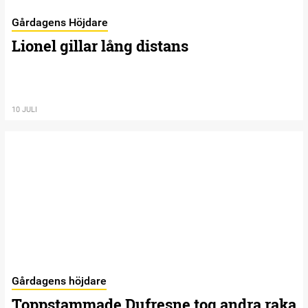
Gårdagens Höjdare
Lionel gillar lång distans
10 JULI
Gårdagens höjdare
Toppstammade Dufresne tog andra raka