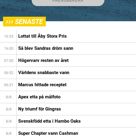
›››
SENASTE
Lottat till Åby Stora Pris
16:33
Så blev Sandras dröm sann
16:00
Högervarv resten av året
07:00
Världens snabbaste vann
06:52
Marcus hittade receptet
06:31
Apex etta på målfoto
8/8
Ny triumf för Gingras
8/8
Svenskfödd etta i Hambo Oaks
8/8
Super Chapter vann Cashman
8/8