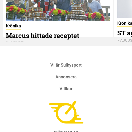
Krönik
Krönika
ST a
Marcus hittade receptet
7 AUGUS
9 AUGUSTI
Vi är Sulkysport
Annonsera
Villkor