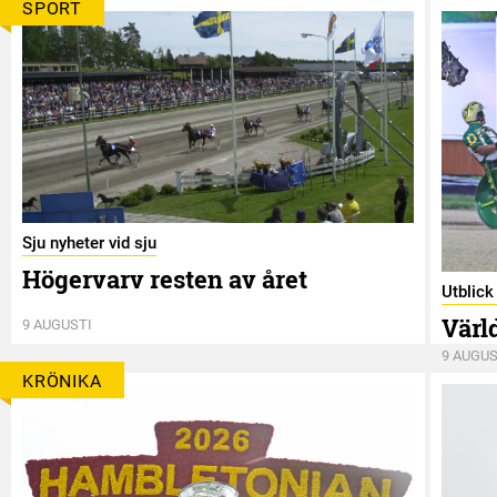
SPORT
Sju nyheter vid sju
Högervarv resten av året
Utblic
Värl
9 AUGUSTI
9 AUGUS
KRÖNIKA