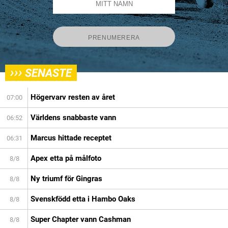
›››
SENASTE
Högervarv resten av året
07:00
Världens snabbaste vann
06:52
Marcus hittade receptet
06:31
Apex etta på målfoto
8/8
Ny triumf för Gingras
8/8
Svenskfödd etta i Hambo Oaks
8/8
Super Chapter vann Cashman
8/8