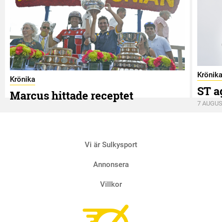
Krönik
Krönika
ST a
Marcus hittade receptet
7 AUGUS
9 AUGUSTI
Vi är Sulkysport
Annonsera
Villkor