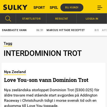
SPORT
SPEL
BLI KUND!
STARTLISTOR
RESULTAT
LOGGA IN
NABBASTE VANN
06:31
MARCUS HITTADE RECEPTET
8/8
APEX E
Tagg
INTERDOMINION TROT
Nya Zeeland
Love You-son vann Dominion Trot
Nya zeeländska storloppet Dominion Trot ($300.025) för
äldre travare med stående start avgjordes på Addington
Raceway i Christchurch tidigt i morse svensk tid och en
avkomma till Love You toppade.