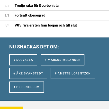
Tredje raka för Bourbonista
8/8
Fortsatt obesegrad
8/8
V85: Wäjersten från början och till slut
8/8
NU SNACKAS DET OM:
# SOLVALLA
# MARCUS MELANDER
# ÅKE SVANSTEDT
# ANETTE LORENTZON
# PER ENGBLOM