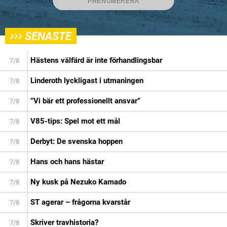
›››
SENASTE
Hästens välfärd är inte förhandlingsbar
7/8
Linderoth lyckligast i utmaningen
7/8
”Vi bär ett professionellt ansvar”
7/8
V85-tips: Spel mot ett mål
7/8
Derbyt: De svenska hoppen
7/8
Hans och hans hästar
7/8
Ny kusk på Nezuko Kamado
7/8
ST agerar – frågorna kvarstår
7/8
Skriver travhistoria?
7/8