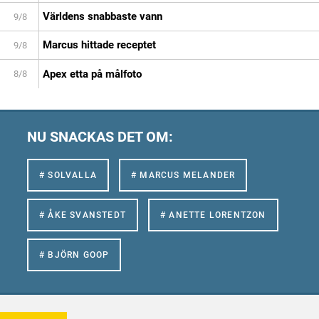
Världens snabbaste vann
9/8
Marcus hittade receptet
9/8
Apex etta på målfoto
8/8
NU SNACKAS DET OM:
# SOLVALLA
# MARCUS MELANDER
# ÅKE SVANSTEDT
# ANETTE LORENTZON
# BJÖRN GOOP