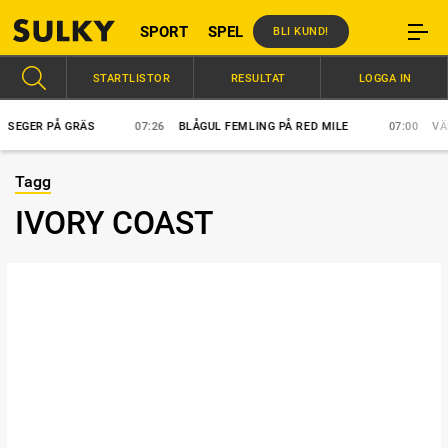
SPORT
SPEL
BLI KUND!
STARTLISTOR
RESULTAT
LOGGA IN
EGER PÅ GRÄS
07:26
BLÅGUL FEMLING PÅ RED MILE
07:00
VÄRL
Tagg
IVORY COAST