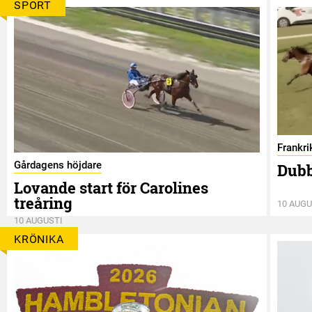
SPORT
Frankri
Gårdagens höjdare
Dubb
Lovande start för Carolines
treåring
10 AUGU
10 AUGUSTI
KRÖNIKA