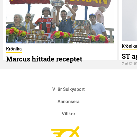
Krönik
Krönika
ST a
Marcus hittade receptet
7 AUGUS
9 AUGUSTI
Vi är Sulkysport
Annonsera
Villkor