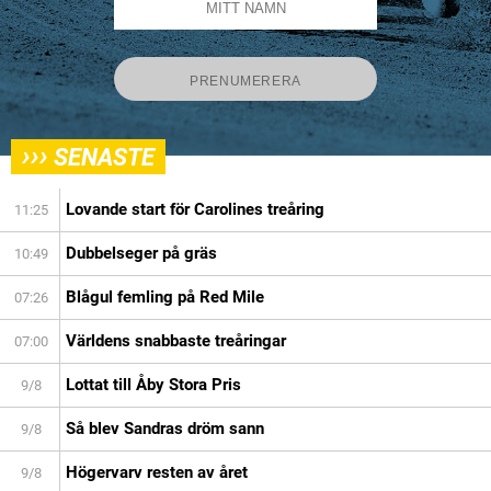
›››
SENASTE
Lovande start för Carolines treåring
11:25
Dubbelseger på gräs
10:49
Blågul femling på Red Mile
07:26
Världens snabbaste treåringar
07:00
Lottat till Åby Stora Pris
9/8
Så blev Sandras dröm sann
9/8
Högervarv resten av året
9/8