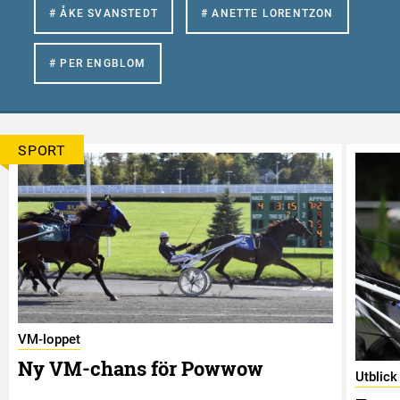
# ÅKE SVANSTEDT
# ANETTE LORENTZON
# PER ENGBLOM
SPORT
VM-loppet
Ny VM-chans för Powwow
Utblic