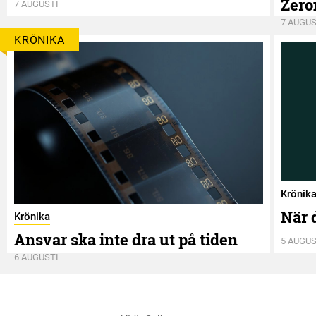
Zero
7 AUGUSTI
7 AUGUS
KRÖNIKA
Krönik
När 
Krönika
Ansvar ska inte dra ut på tiden
5 AUGUS
6 AUGUSTI