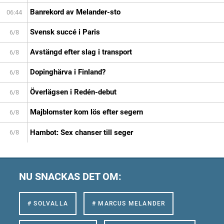
Banrekord av Melander-sto
06:44
Svensk succé i Paris
6/8
Avstängd efter slag i transport
6/8
Dopinghärva i Finland?
6/8
Överlägsen i Redén-debut
6/8
Majblomster kom lös efter segern
6/8
Hambot: Sex chanser till seger
6/8
NU SNACKAS DET OM:
# SOLVALLA
# MARCUS MELANDER