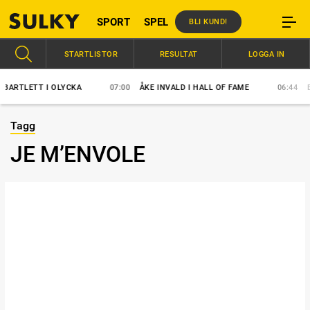
SPORT
SPEL
BLI KUND!
STARTLISTOR
RESULTAT
LOGGA IN
TLETT I OLYCKA
07:00
ÅKE INVALD I HALL OF FAME
06:44
BANR
Tagg
JE M’ENVOLE