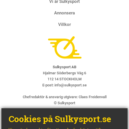
Vi är Sulkysport
Annonsera
Villkor
Sulkysport AB
Hjalmar Söderbergs Väg 6
112 14 STOCKHOLM
E-post:
info@sulkysport.se
Chefredaktör & ansvarig utgivare:
Claes Freidenvall
© Sulkysport
Cookies på Sulkysport.se