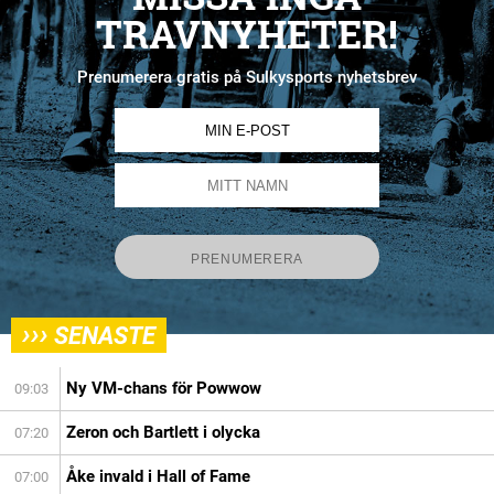
TRAVNYHETER!
Prenumerera gratis på Sulkysports nyhetsbrev
›››
SENASTE
Ny VM-chans för Powwow
09:03
Zeron och Bartlett i olycka
07:20
Åke invald i Hall of Fame
07:00