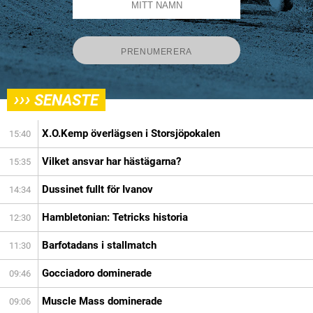
›››
SENASTE
X.O.Kemp överlägsen i Storsjöpokalen
15:40
Vilket ansvar har hästägarna?
15:35
Dussinet fullt för Ivanov
14:34
Hambletonian: Tetricks historia
12:30
Barfotadans i stallmatch
11:30
Gocciadoro dominerade
09:46
Muscle Mass dominerade
09:06