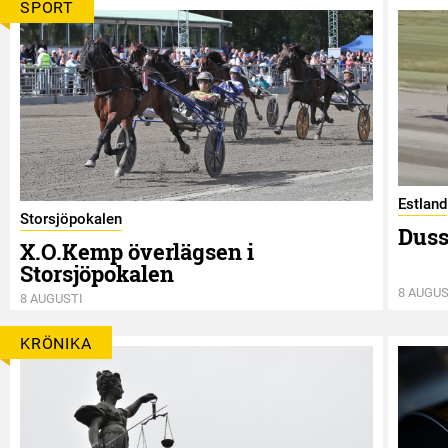
SPORT
Estland
Storsjöpokalen
Duss
X.O.Kemp överlägsen i
Storsjöpokalen
8 AUGUS
8 AUGUSTI
KRÖNIKA