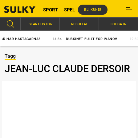
SPORT
SPEL
BLI KUND!
STARTLISTOR
RESULTAT
LOGGA IN
R HAR HÄSTÄGARNA?
14:34
DUSSINET FULLT FÖR IVANOV
12:30
Tagg
JEAN-LUC CLAUDE DERSOIR