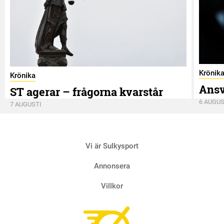
Krönik
Krönika
Ansv
ST agerar – frågorna kvarstår
6 AUGUS
7 AUGUSTI
Vi är Sulkysport
Annonsera
Villkor