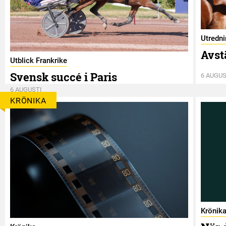
Utredn
Avst
Utblick Frankrike
Svensk succé i Paris
6 AUGUS
6 AUGUSTI
KRÖNIKA
Krönik