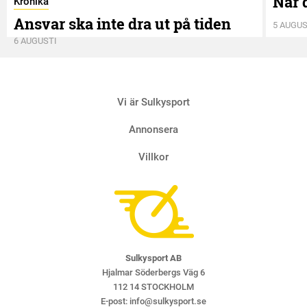
När 
Krönika
Ansvar ska inte dra ut på tiden
5 AUGUS
6 AUGUSTI
Vi är Sulkysport
Annonsera
Villkor
Sulkysport AB
Hjalmar Söderbergs Väg 6
112 14 STOCKHOLM
E-post:
info@sulkysport.se