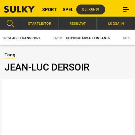
SPORT
SPEL
BLI KUND!
STARTLISTOR
RESULTAT
LOGGA IN
SLAG I TRANSPORT
16:18
DOPINGHÄRVA I FINLAND?
14:35
ÖVE
Tagg
JEAN-LUC DERSOIR