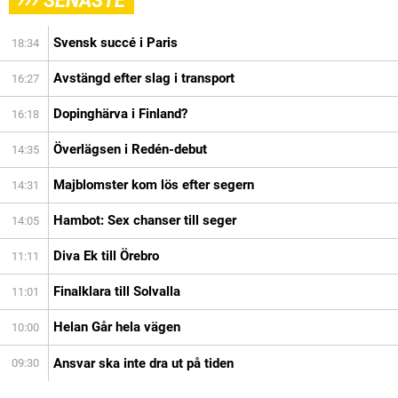
SENASTE
Svensk succé i Paris
18:34
Avstängd efter slag i transport
16:27
Dopinghärva i Finland?
16:18
Överlägsen i Redén-debut
14:35
Majblomster kom lös efter segern
14:31
Hambot: Sex chanser till seger
14:05
Diva Ek till Örebro
11:11
Finalklara till Solvalla
11:01
Helan Går hela vägen
10:00
Ansvar ska inte dra ut på tiden
09:30