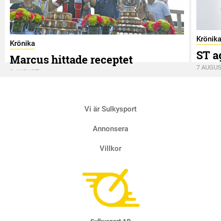
Krönik
Krönika
ST a
Marcus hittade receptet
7 AUGUS
9 AUGUSTI
Vi är Sulkysport
Annonsera
Villkor