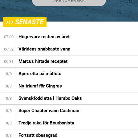
›››
SENASTE
Högervarv resten av året
07:00
Världens snabbaste vann
06:52
Marcus hittade receptet
06:31
Apex etta på målfoto
8/8
Ny triumf för Gingras
8/8
Svenskfödd etta i Hambo Oaks
8/8
Super Chapter vann Cashman
8/8
Tredje raka för Bourbonista
8/8
Fortsatt obesegrad
8/8