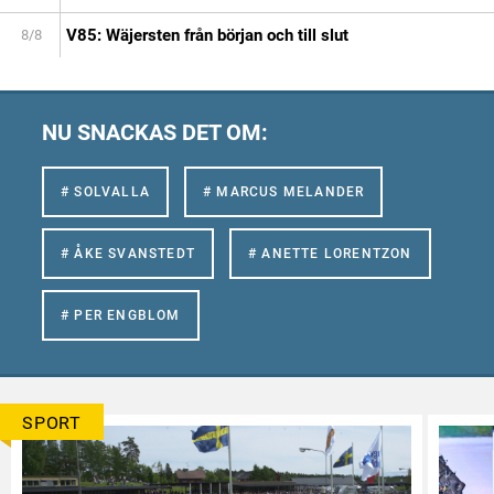
V85: Wäjersten från början och till slut
8/8
NU SNACKAS DET OM:
# SOLVALLA
# MARCUS MELANDER
# ÅKE SVANSTEDT
# ANETTE LORENTZON
# PER ENGBLOM
SPORT