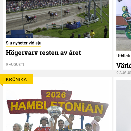
Sju nyheter vid sju
Högervarv resten av året
Utblic
Värl
9 AUGUSTI
9 AUGUS
KRÖNIKA