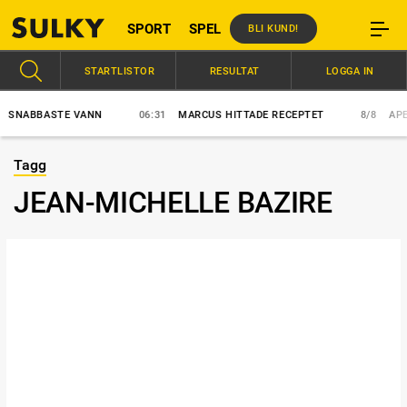
SPORT
SPEL
BLI KUND!
STARTLISTOR
RESULTAT
LOGGA IN
NABBASTE VANN
06:31
MARCUS HITTADE RECEPTET
8/8
APEX E
Tagg
JEAN-MICHELLE BAZIRE