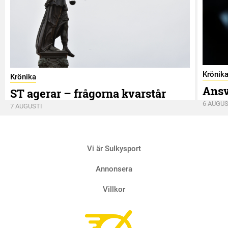
Krönik
Krönika
Ansv
ST agerar – frågorna kvarstår
6 AUGUS
7 AUGUSTI
Vi är Sulkysport
Annonsera
Villkor