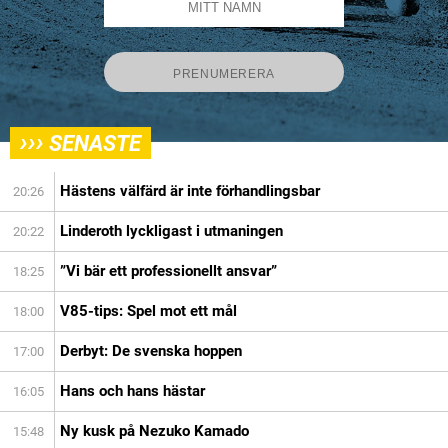
›››
SENASTE
Hästens välfärd är inte förhandlingsbar
20:26
Linderoth lyckligast i utmaningen
20:22
”Vi bär ett professionellt ansvar”
18:25
V85-tips: Spel mot ett mål
18:00
Derbyt: De svenska hoppen
17:00
Hans och hans hästar
16:05
Ny kusk på Nezuko Kamado
15:48