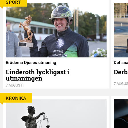
SPORT
Bröderna Djuses utmaning
Det sna
Linderoth lyckligast i
Derb
utmaningen
7 AUGUS
7 AUGUSTI
KRÖNIKA