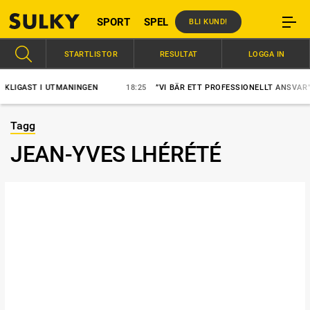
SPORT
SPEL
BLI KUND!
STARTLISTOR
RESULTAT
LOGGA IN
IGAST I UTMANINGEN
18:25
”VI BÄR ETT PROFESSIONELLT ANSVAR”
Tagg
JEAN-YVES LHÉRÉTÉ