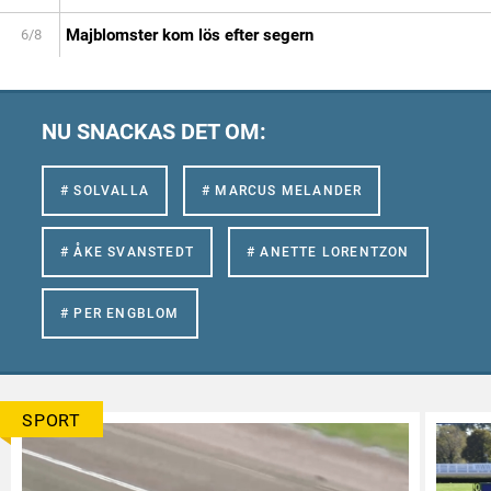
Majblomster kom lös efter segern
6/8
NU SNACKAS DET OM:
# SOLVALLA
# MARCUS MELANDER
# ÅKE SVANSTEDT
# ANETTE LORENTZON
# PER ENGBLOM
SPORT