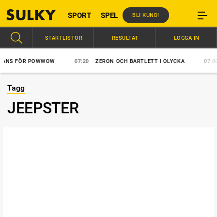
SPORT
SPEL
BLI KUND!
STARTLISTOR
RESULTAT
LOGGA IN
NS FÖR POWWOW
07:20
ZERON OCH BARTLETT I OLYCKA
07:00
Tagg
JEEPSTER