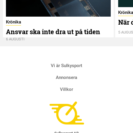
Krönik
När 
Krönika
Ansvar ska inte dra ut på tiden
5 AUGUS
6 AUGUSTI
Vi är Sulkysport
Annonsera
Villkor