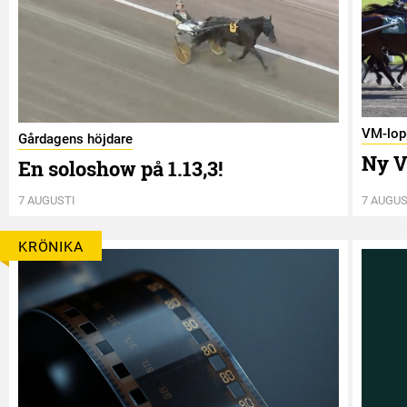
VM-lop
Gårdagens höjdare
Ny V
En soloshow på 1.13,3!
7 AUGUSTI
7 AUGUS
KRÖNIKA