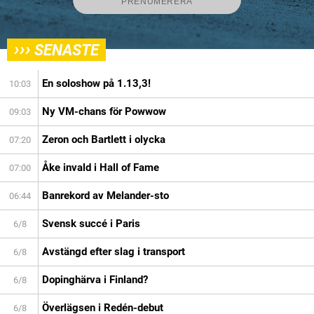
›››
SENASTE
En soloshow på 1.13,3!
10:03
Ny VM-chans för Powwow
09:03
Zeron och Bartlett i olycka
07:20
Åke invald i Hall of Fame
07:00
Banrekord av Melander-sto
06:44
Svensk succé i Paris
6/8
Avstängd efter slag i transport
6/8
Dopinghärva i Finland?
6/8
Överlägsen i Redén-debut
6/8