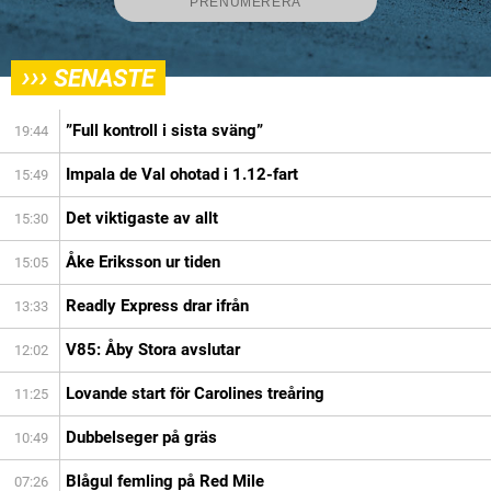
›››
SENASTE
”Full kontroll i sista sväng”
19:44
Impala de Val ohotad i 1.12-fart
15:49
Det viktigaste av allt
15:30
Åke Eriksson ur tiden
15:05
Readly Express drar ifrån
13:33
V85: Åby Stora avslutar
12:02
Lovande start för Carolines treåring
11:25
Dubbelseger på gräs
10:49
Blågul femling på Red Mile
07:26