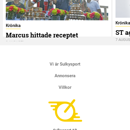
Krönik
Krönika
ST a
Marcus hittade receptet
7 AUGUS
9 AUGUSTI
Vi är Sulkysport
Annonsera
Villkor