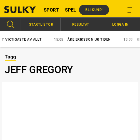
SPORT
SPEL
BLI KUND!
STARTLISTOR
RESULTAT
LOGGA IN
VIKTIGASTE AV ALLT
15:05
ÅKE ERIKSSON UR TIDEN
13:33
READ
Tagg
JEFF GREGORY