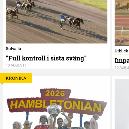
Solvalla
Utblick
”Full kontroll i sista sväng”
Impal
10 AUGUSTI
10 AUGU
KRÖNIKA