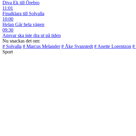
Diva Ek till Örebro
11:01
Finalklara till Solvalla
10:00
Helan Går hela vägen
09:30
Ansvar ska inte dra ut på tiden
Nu snackas det om:
# Solvalla
# Marcus Melander
# Åke Svanstedt
# Anette Lorentzon
#
Sport