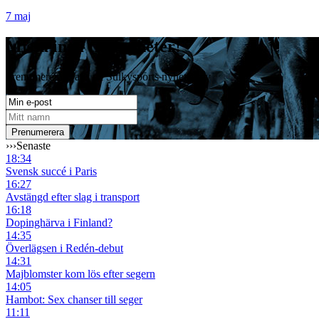
7 maj
Missa inga travnyheter!
Prenumerera gratis på Sulkysports nyhetsbrev
›››
Senaste
18:34
Svensk succé i Paris
16:27
Avstängd efter slag i transport
16:18
Dopinghärva i Finland?
14:35
Överlägsen i Redén-debut
14:31
Majblomster kom lös efter segern
14:05
Hambot: Sex chanser till seger
11:11