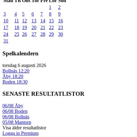
Mån
Tis
Ons
Tor
Fre
Lör
Sön
1
2
3
4
5
6
7
8
9
10
11
12
13
14
15
16
17
18
19
20
21
22
23
24
25
26
27
28
29
30
31
Spelkalendern
torsdag 6 augusti 2026
Bollnäs
12:20
Åby
18:20
Boden
18:30
SENASTE RESULTATLISTOR
06/08
Åby
06/08
Boden
06/08
Bollnäs
05/08
Mantorp
Visa äldre resultatlistor
Logga in Premium