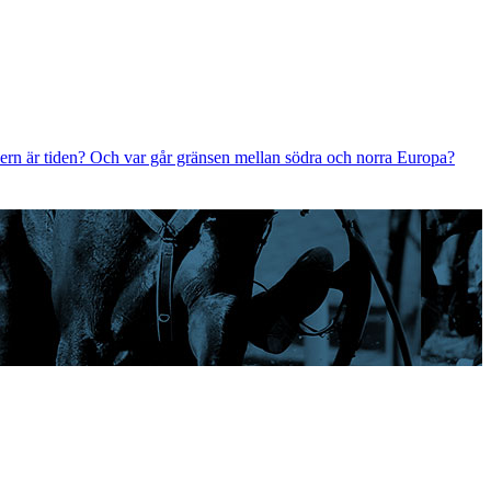
odern är tiden? Och var går gränsen mellan södra och norra Europa?