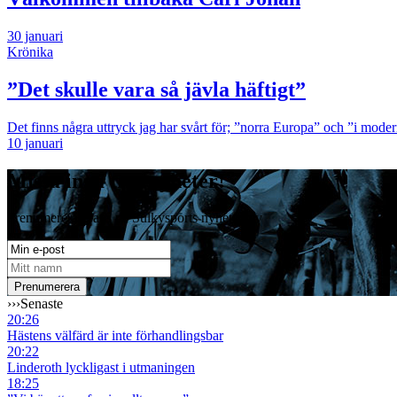
30 januari
Krönika
”Det skulle vara så jävla häftigt”
Det finns några uttryck jag har svårt för; ”norra Europa” och ”i mode
10 januari
Missa inga travnyheter!
Prenumerera gratis på Sulkysports nyhetsbrev
›››
Senaste
20:26
Hästens välfärd är inte förhandlingsbar
20:22
Linderoth lyckligast i utmaningen
18:25