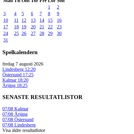
Mån
Tis
Ons
Tor
Fre
Lör
Sön
1
2
3
4
5
6
7
8
9
10
11
12
13
14
15
16
17
18
19
20
21
22
23
24
25
26
27
28
29
30
31
Spelkalendern
fredag 7 augusti 2026
Lindesberg
12:20
Östersund
17:25
Kalmar
18:20
Årjäng
18:25
SENASTE RESULTATLISTOR
07/08
Kalmar
07/08
Årjäng
07/08
Östersund
07/08
Lindesberg
Visa äldre resultatlistor