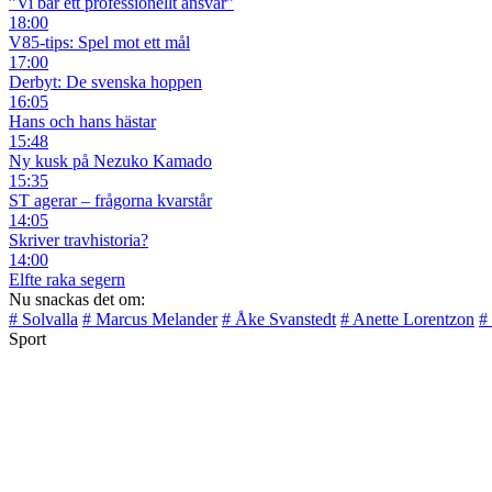
”Vi bär ett professionellt ansvar”
18:00
V85-tips: Spel mot ett mål
17:00
Derbyt: De svenska hoppen
16:05
Hans och hans hästar
15:48
Ny kusk på Nezuko Kamado
15:35
ST agerar – frågorna kvarstår
14:05
Skriver travhistoria?
14:00
Elfte raka segern
Nu snackas det om:
# Solvalla
# Marcus Melander
# Åke Svanstedt
# Anette Lorentzon
#
Sport