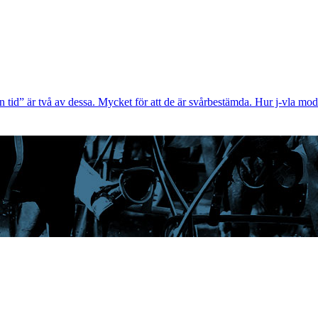
rn tid” är två av dessa. Mycket för att de är svårbestämda. Hur j-vla m