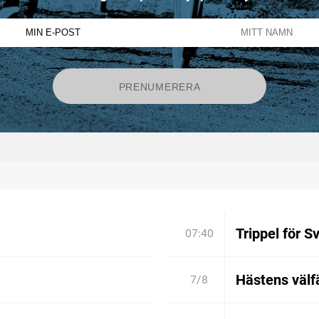
Trippel för S
07:40
Hästens välfä
7/8