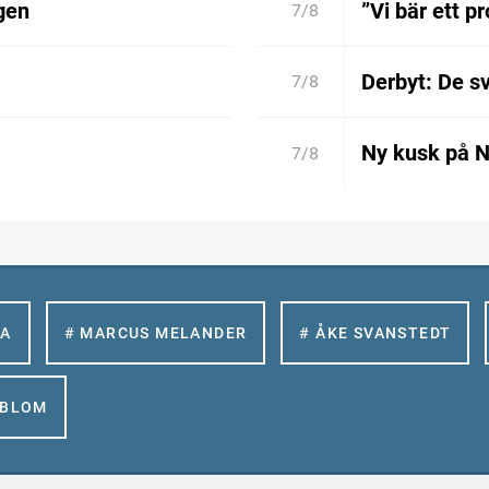
gen
”Vi bär ett p
7/8
Derbyt: De 
7/8
Ny kusk på 
7/8
LA
# MARCUS MELANDER
# ÅKE SVANSTEDT
GBLOM