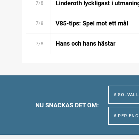
Linderoth lyckligast i utmanin
7/8
V85-tips: Spel mot ett mål
7/8
Hans och hans hästar
7/8
# SOLVAL
NU SNACKAS DET OM:
# PER EN