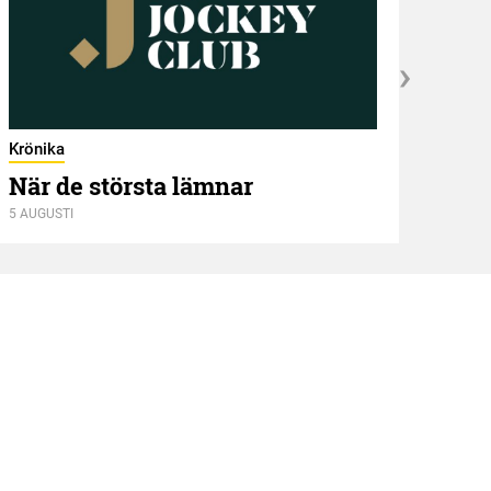
Krönika
När de största lämnar
5 AUGUSTI
Kröni
Två
4 AUGU