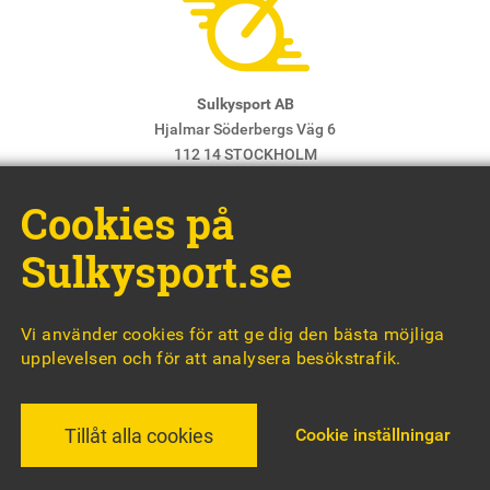
Sulkysport AB
Hjalmar Söderbergs Väg 6
112 14 STOCKHOLM
E-post:
info@sulkysport.se
Cookies på
Chefredaktör & ansvarig utgivare:
Claes Freidenvall
© Sulkysport
Sulkysport.se
Vi använder cookies för att ge dig den bästa möjliga
upplevelsen och för att analysera besökstrafik.
MADE WITH
BY
WONDERFOUR
Cookie inställningar
Tillåt alla cookies