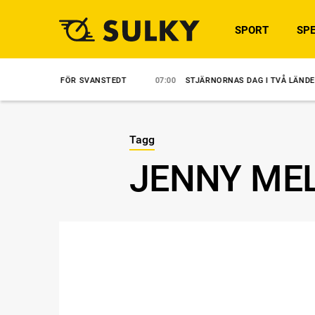
SPORT
SPE
IPPEL FÖR SVANSTEDT
07:00
STJÄRNORNAS DAG I TVÅ LÄNDER
7
Tagg
JENNY ME