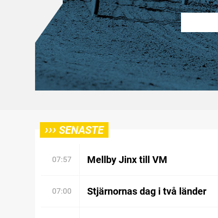
›››
SENASTE
Mellby Jinx till VM
07:57
Stjärnornas dag i två länder
07:00