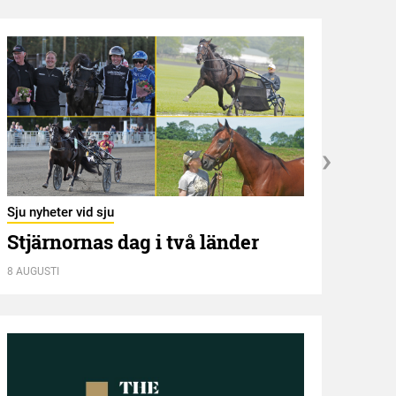
Sju nyheter vid sju
Bröde
Stjärnornas dag i två länder
Lin
utm
8 AUGUSTI
7 AUGU