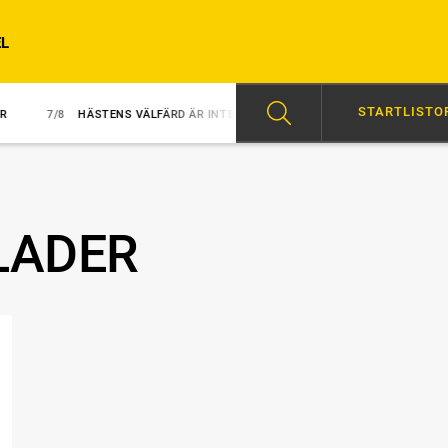
L
STARTLISTO
/8
HÄSTENS VÄLFÄRD ÄR INTE FÖRHANDLINGSBAR
7/8
LINDEROTH LY
LADER