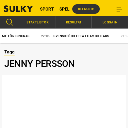
SPORT
SPEL
BLI KUND!
STARTLISTOR
RESULTAT
LOGGA IN
F FÖR GINGRAS
22:06
SVENSKFÖDD ETTA I HAMBO OAKS
21:24
Tagg
JENNY PERSSON