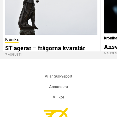
Krönik
Krönika
Ansv
ST agerar – frågorna kvarstår
6 AUGUS
7 AUGUSTI
Vi är Sulkysport
Annonsera
Villkor