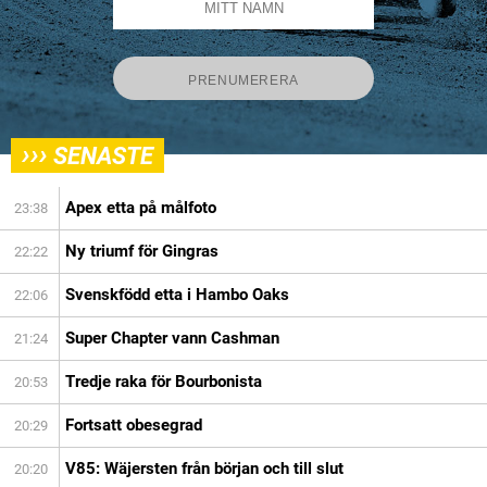
›››
SENASTE
Apex etta på målfoto
23:38
Ny triumf för Gingras
22:22
Svenskfödd etta i Hambo Oaks
22:06
Super Chapter vann Cashman
21:24
Tredje raka för Bourbonista
20:53
Fortsatt obesegrad
20:29
V85: Wäjersten från början och till slut
20:20