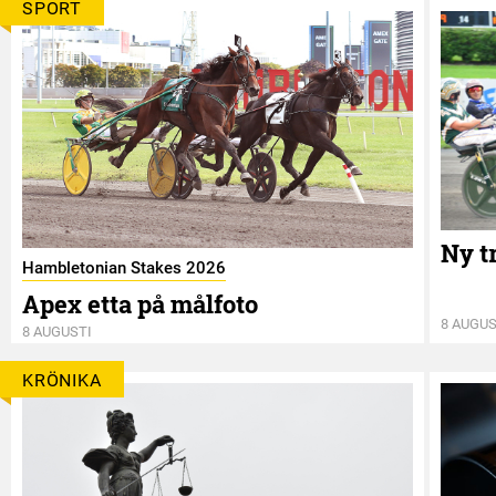
SPORT
Ny t
Hambletonian Stakes 2026
Apex etta på målfoto
8 AUGUS
8 AUGUSTI
KRÖNIKA