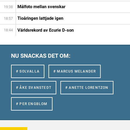
Målfoto mellan svenskar
19:38
Tioåringen lattjade igen
18:57
Världsrekord av Ecurie D-son
18:44
NU SNACKAS DET OM:
# SOLVALLA
# MARCUS MELANDER
# ÅKE SVANSTEDT
# ANETTE LORENTZON
# PER ENGBLOM