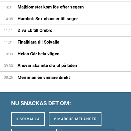
Majblomster kom lös efter segern
14:31
Hambot: Sex chanser till seger
14:05
Diva Ek till Örebro
11:11
Finalklara till Solvalla
11:01
Helan Går hela vägen
10:00
Ansvar ska inte dra ut på tiden
09:30
Merriman en vinnare direkt
08:26
NU SNACKAS DET OM:
# SOLVALLA
# MARCUS MELANDER