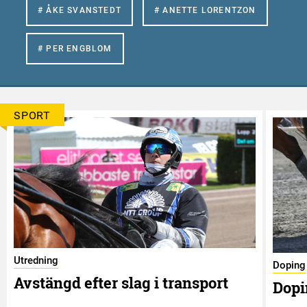
# ÅKE SVANSTEDT
# ANETTE LORENTZON
# PER ENGBLOM
SPORT
Utredning
Doping
Avstängd efter slag i transport
Dopi