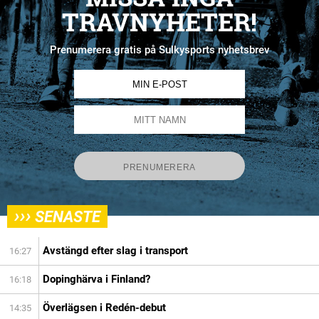
TRAVNYHETER!
Prenumerera gratis på Sulkysports nyhetsbrev
›››
SENASTE
Avstängd efter slag i transport
16:27
Dopinghärva i Finland?
16:18
Överlägsen i Redén-debut
14:35