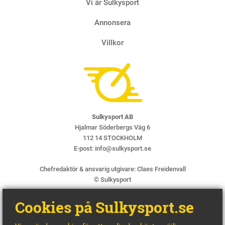
Vi är Sulkysport
Annonsera
Villkor
Sulkysport AB
Hjalmar Söderbergs Väg 6
112 14 STOCKHOLM
E-post:
info@sulkysport.se
Chefredaktör & ansvarig utgivare:
Claes Freidenvall
© Sulkysport
Cookies på Sulkysport.se