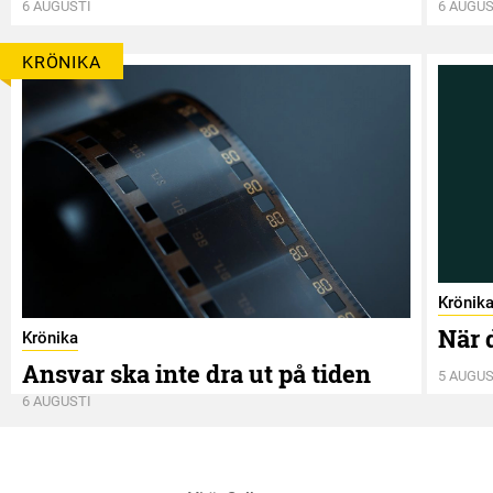
6 AUGUSTI
6 AUGUS
KRÖNIKA
Krönik
När 
Krönika
Ansvar ska inte dra ut på tiden
5 AUGUS
6 AUGUSTI