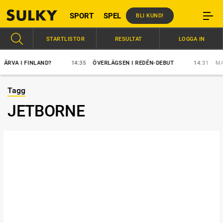
SPORT
SPEL
BLI KUND!
STARTLISTOR
RESULTAT
LOGGA IN
A I FINLAND?
14:35
ÖVERLÄGSEN I REDÉN-DEBUT
14:31
MAJBL
Tagg
JETBORNE