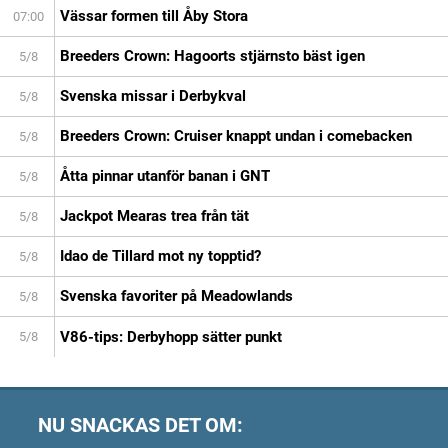
Vässar formen till Åby Stora
07:00
Breeders Crown: Hagoorts stjärnsto bäst igen
5/8
Svenska missar i Derbykval
5/8
Breeders Crown: Cruiser knappt undan i comebacken
5/8
Åtta pinnar utanför banan i GNT
5/8
Jackpot Mearas trea från tät
5/8
Idao de Tillard mot ny topptid?
5/8
Svenska favoriter på Meadowlands
5/8
V86-tips: Derbyhopp sätter punkt
5/8
NU SNACKAS DET OM: