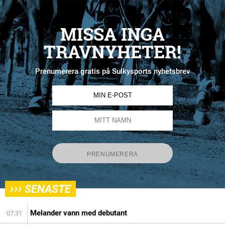
MISSA INGA
TRAVNYHETER!
Prenumerera gratis på Sulkysports nyhetsbrev
›››
SENASTE
Melander vann med debutant
07:31