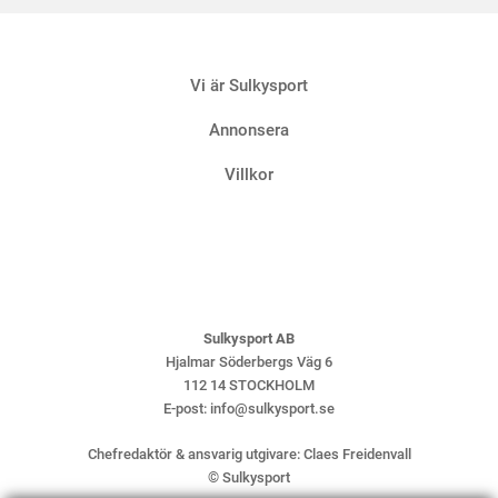
Krönik
Vi är Sulkysport
Två 
4 AUGUS
Annonsera
Villkor
Sulkysport AB
Hjalmar Söderbergs Väg 6
112 14 STOCKHOLM
E-post:
info@sulkysport.se
Chefredaktör & ansvarig utgivare:
Claes Freidenvall
© Sulkysport