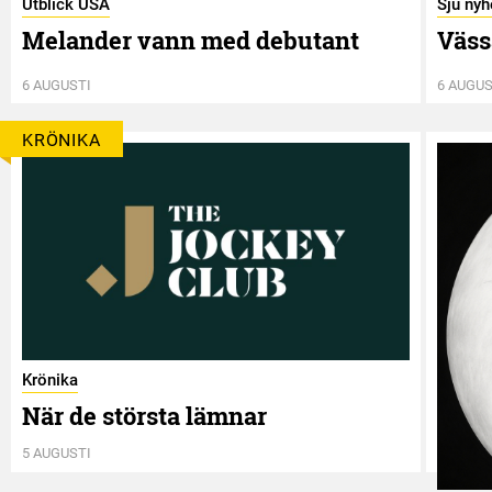
Utblick USA
Sju nyh
Melander vann med debutant
Väss
6 AUGUSTI
6 AUGUS
KRÖNIKA
Krönika
När de största lämnar
5 AUGUSTI