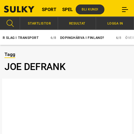
SPORT
SPEL
BLI KUND!
STARTLISTOR
RESULTAT
LOGGA IN
SLAG I TRANSPORT
6/8
DOPINGHÄRVA I FINLAND?
6/8
ÖVERLÄGS
Tagg
JOE DEFRANK