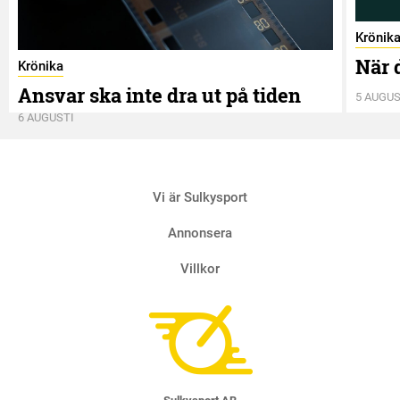
Krönik
När 
Krönika
Ansvar ska inte dra ut på tiden
5 AUGUS
6 AUGUSTI
Vi är Sulkysport
Annonsera
Villkor