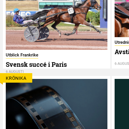
Utredn
Avst
Utblick Frankrike
Svensk succé i Paris
6 AUGUS
6 AUGUSTI
KRÖNIKA