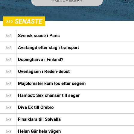
›››
SENASTE
Svensk succé i Paris
6/8
Avstängd efter slag i transport
6/8
Dopinghärva i Finland?
6/8
Överlägsen i Redén-debut
6/8
Majblomster kom lös efter segern
6/8
Hambot: Sex chanser till seger
6/8
Diva Ek till Örebro
6/8
Finalklara till Solvalla
6/8
Helan Går hela vägen
6/8