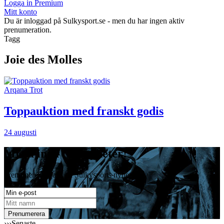
Logga in Premium
Mitt konto
Du är inloggad på Sulkysport.se - men du har ingen aktiv
prenumeration.
Tagg
Joie des Molles
Arqana Trot
Toppauktion med franskt godis
24 augusti
Missa inga travnyheter!
Prenumerera gratis på Sulkysports nyhetsbrev
›››
Senaste