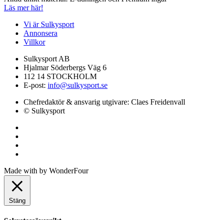
Läs mer här!
Vi är Sulkysport
Annonsera
Villkor
Sulkysport AB
Hjalmar Söderbergs Väg 6
112 14 STOCKHOLM
E-post:
info@sulkysport.se
Chefredaktör & ansvarig utgivare:
Claes Freidenvall
© Sulkysport
Made with
by
WonderFour
Stäng