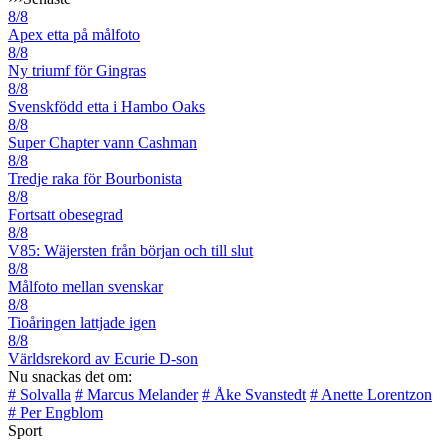
8/8
Apex etta på målfoto
8/8
Ny triumf för Gingras
8/8
Svenskfödd etta i Hambo Oaks
8/8
Super Chapter vann Cashman
8/8
Tredje raka för Bourbonista
8/8
Fortsatt obesegrad
8/8
V85: Wäjersten från början och till slut
8/8
Målfoto mellan svenskar
8/8
Tioåringen lattjade igen
8/8
Världsrekord av Ecurie D-son
Nu snackas det om:
# Solvalla
# Marcus Melander
# Åke Svanstedt
# Anette Lorentzon
# Per Engblom
Sport