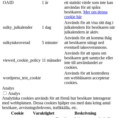
OAID
1 år
ett statiskt värde som inte kan
användas för att spåra
besökaren.
Mer om denna
cookie här
Används för att visa rätt dag i
sulky_julkalender
1 dag
julkalendern för besökaren när
julkalendern är aktiv.
Används för att komma ihåg
sulkytakeoverad
5 minuter
att besökaren stängt ned
eventuell takeoverannons.
Används för att spara om
besökaren gett samtycke eller
viewed_cookie_policy
11 månader
inte till användandet av
cookies.
Används för att kontrollera
wordpress_test_cookie
om webbläsaren accepterar
cookies.
Analys
Analys
Analytiska cookies används för att förstå hur besökare interagerar
med webbplatsen. Dessa cookies hjälper oss med data kring antal
besökare, avvisningsfrekvens, trafikkälla, etc.
Cookie
Varaktighet
Beskrivning