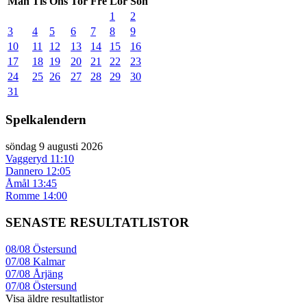
Mån
Tis
Ons
Tor
Fre
Lör
Sön
1
2
3
4
5
6
7
8
9
10
11
12
13
14
15
16
17
18
19
20
21
22
23
24
25
26
27
28
29
30
31
Spelkalendern
söndag 9 augusti 2026
Vaggeryd
11:10
Dannero
12:05
Åmål
13:45
Romme
14:00
SENASTE RESULTATLISTOR
08/08
Östersund
07/08
Kalmar
07/08
Årjäng
07/08
Östersund
Visa äldre resultatlistor