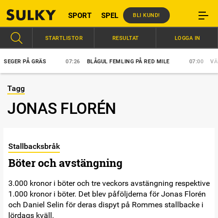
SPORT
SPEL
BLI KUND!
STARTLISTOR
RESULTAT
LOGGA IN
EGER PÅ GRÄS
07:26
BLÅGUL FEMLING PÅ RED MILE
07:00
VÄRL
Tagg
JONAS FLORÉN
Stallbacksbråk
Böter och avstängning
3.000 kronor i böter och tre veckors avstängning respektive
1.000 kronor i böter. Det blev påföljderna för Jonas Florén
och Daniel Selin för deras dispyt på Rommes stallbacke i
lördags kväll.