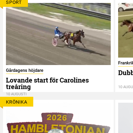
SPORT
Frankri
Gårdagens höjdare
Dubb
Lovande start för Carolines
treåring
10 AUGU
10 AUGUSTI
KRÖNIKA