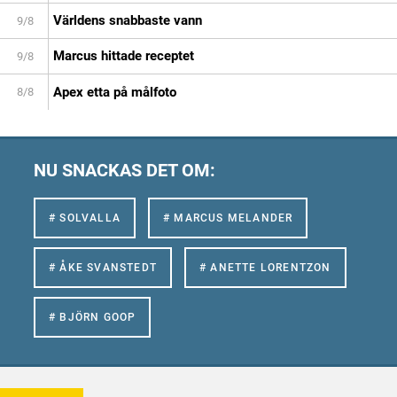
Världens snabbaste vann
9/8
Marcus hittade receptet
9/8
Apex etta på målfoto
8/8
NU SNACKAS DET OM:
# SOLVALLA
# MARCUS MELANDER
# ÅKE SVANSTEDT
# ANETTE LORENTZON
# BJÖRN GOOP