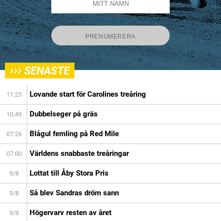
›››
SENASTE
Lovande start för Carolines treåring
11:25
Dubbelseger på gräs
10:49
Blågul femling på Red Mile
07:26
Världens snabbaste treåringar
07:00
Lottat till Åby Stora Pris
9/8
Så blev Sandras dröm sann
9/8
Högervarv resten av året
9/8