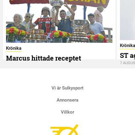
Krönik
Krönika
ST a
Marcus hittade receptet
7 AUGUS
9 AUGUSTI
Vi är Sulkysport
Annonsera
Villkor