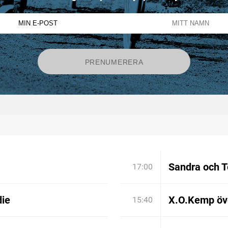
Sandra och T
17:00
die
X.O.Kemp öve
15:40