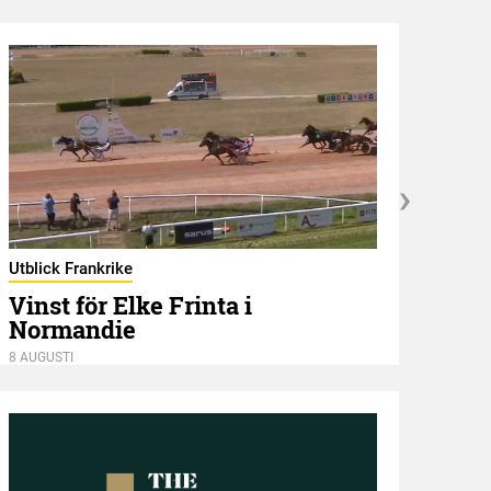
Stors
Utblick Frankrike
X.O
Vinst för Elke Frinta i
Sto
Normandie
8 AUGU
8 AUGUSTI