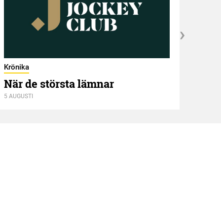
Krönika
När de största lämnar
5 AUGUSTI
Kröni
Två
4 AUGU