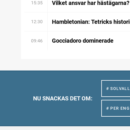
Vilket ansvar har hästägarna?
15:35
Hambletonian: Tetricks histor
12:30
Gocciadoro dominerade
09:46
# SOLVAL
NU SNACKAS DET OM:
# PER EN