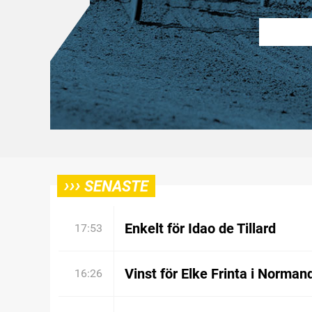
›››
SENASTE
Enkelt för Idao de Tillard
17:53
Vinst för Elke Frinta i Norman
16:26