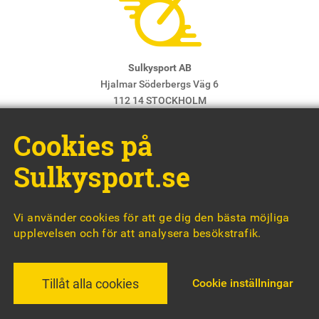
Sulkysport AB
Hjalmar Söderbergs Väg 6
112 14 STOCKHOLM
E-post:
info@sulkysport.se
Cookies på
Chefredaktör & ansvarig utgivare:
Claes Freidenvall
© Sulkysport
Sulkysport.se
Vi använder cookies för att ge dig den bästa möjliga
upplevelsen och för att analysera besökstrafik.
MADE WITH
BY
WONDERFOUR
Cookie inställningar
Tillåt alla cookies