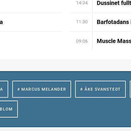
Dussinet full
14:34
ia
Barfotadans 
11:30
Muscle Mass
09:06
LA
# MARCUS MELANDER
# ÅKE SVANSTEDT
GBLOM