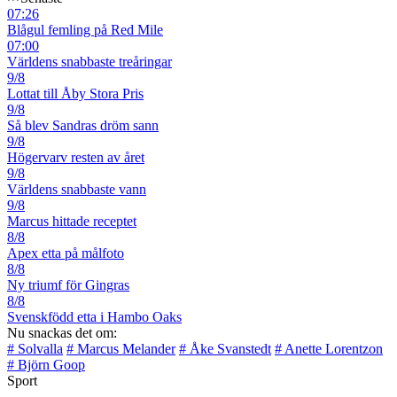
07:26
Blågul femling på Red Mile
07:00
Världens snabbaste treåringar
9/8
Lottat till Åby Stora Pris
9/8
Så blev Sandras dröm sann
9/8
Högervarv resten av året
9/8
Världens snabbaste vann
9/8
Marcus hittade receptet
8/8
Apex etta på målfoto
8/8
Ny triumf för Gingras
8/8
Svenskfödd etta i Hambo Oaks
Nu snackas det om:
# Solvalla
# Marcus Melander
# Åke Svanstedt
# Anette Lorentzon
# Björn Goop
Sport