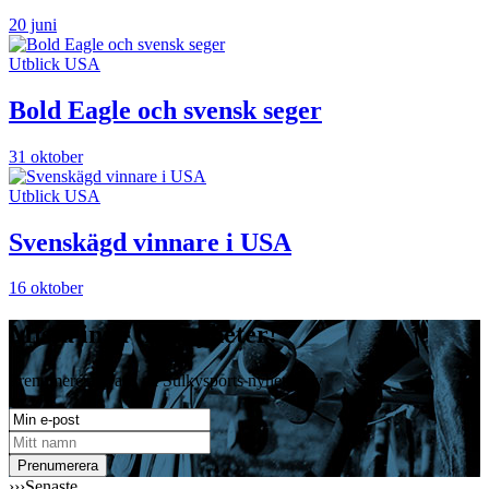
20 juni
Utblick USA
Bold Eagle och svensk seger
31 oktober
Utblick USA
Svenskägd vinnare i USA
16 oktober
Missa inga travnyheter!
Prenumerera gratis på Sulkysports nyhetsbrev
›››
Senaste