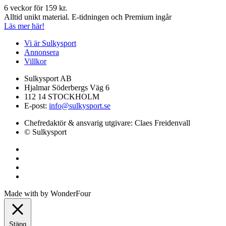
6 veckor för 159 kr.
Alltid unikt material. E-tidningen och Premium ingår
Läs mer här!
Vi är Sulkysport
Annonsera
Villkor
Sulkysport AB
Hjalmar Söderbergs Väg 6
112 14 STOCKHOLM
E-post:
info@sulkysport.se
Chefredaktör & ansvarig utgivare:
Claes Freidenvall
© Sulkysport
Made with
by
WonderFour
Stäng