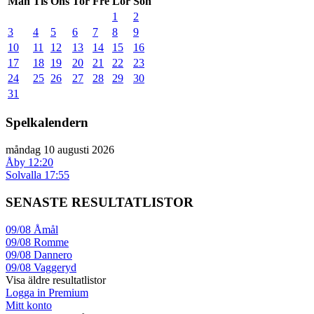
Mån
Tis
Ons
Tor
Fre
Lör
Sön
1
2
3
4
5
6
7
8
9
10
11
12
13
14
15
16
17
18
19
20
21
22
23
24
25
26
27
28
29
30
31
Spelkalendern
måndag 10 augusti 2026
Åby
12:20
Solvalla
17:55
SENASTE RESULTATLISTOR
09/08
Åmål
09/08
Romme
09/08
Dannero
09/08
Vaggeryd
Visa äldre resultatlistor
Logga in Premium
Mitt konto