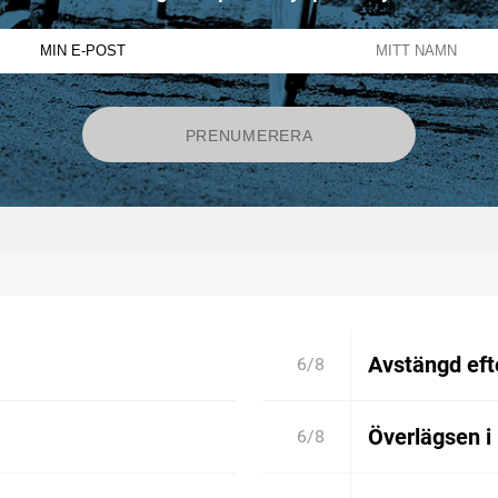
Avstängd efte
6/8
Överlägsen i
6/8