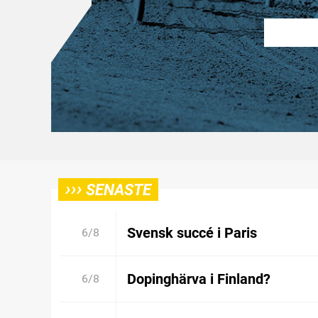
›››
SENASTE
Svensk succé i Paris
6/8
Dopinghärva i Finland?
6/8