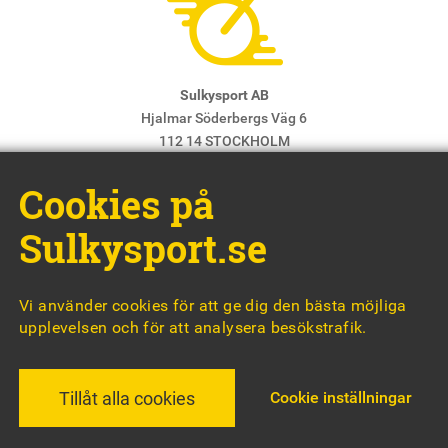
Sulkysport AB
Hjalmar Söderbergs Väg 6
112 14 STOCKHOLM
E-post:
info@sulkysport.se
Cookies på
Chefredaktör & ansvarig utgivare:
Claes Freidenvall
© Sulkysport
Sulkysport.se
Vi använder cookies för att ge dig den bästa möjliga
upplevelsen och för att analysera besökstrafik.
MADE WITH
BY
WONDERFOUR
Cookie inställningar
Tillåt alla cookies