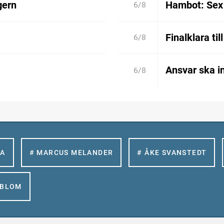
gern
Hambot: Sex 
6/8
Finalklara til
6/8
Ansvar ska in
6/8
LA
# MARCUS MELANDER
# ÅKE SVANSTEDT
GBLOM