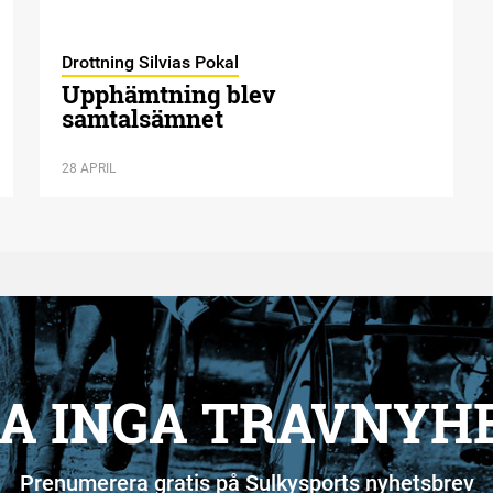
Drottning Silvias Pokal
Upphämtning blev
samtalsämnet
28 APRIL
A INGA TRAVNYH
Prenumerera gratis på Sulkysports nyhetsbrev