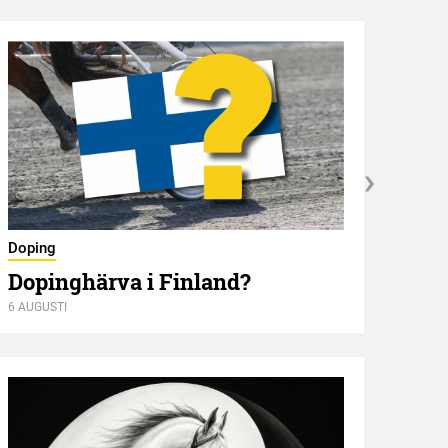
Nyför
Öve
Doping
Dopinghärva i Finland?
6 AUGUSTI
6 AUGU