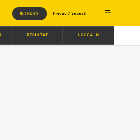
BLI KUND!
Fredag 7 augusti
R
RESULTAT
LOGGA IN
6/8
AVSTÄNGD EFTER SLAG I TRANSPORT
6/8
DOPINGHÄRVA I FINLAN