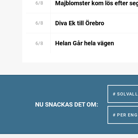
Majblomster kom lös efter se
6/8
Diva Ek till Örebro
6/8
Helan Går hela vägen
6/8
# SOLVAL
NU SNACKAS DET OM:
# PER EN