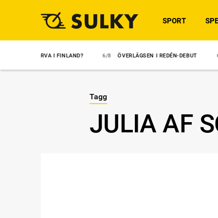
SPORT
SPE
NGHÄRVA I FINLAND?
6/8
ÖVERLÄGSEN I REDÉN-DEBUT
6/8
MAJ
Tagg
JULIA AF 