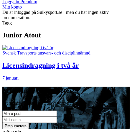
Logga in Premium
Mitt konto
Du är inloggad på Sulkysport.se - men du har ingen aktiv
prenumeration.
Tagg
Junior Atout
Svensk Travsports ansvars- och disciplinnämnd
Licensindragning i två år
7 januari
Missa inga travnyheter!
Prenumerera gratis på Sulkysports nyhetsbrev
›››
Senaste