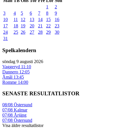
Mån
Tis
Ons
Tor
Fre
Lör
Sön
1
2
3
4
5
6
7
8
9
10
11
12
13
14
15
16
17
18
19
20
21
22
23
24
25
26
27
28
29
30
31
Spelkalendern
söndag 9 augusti 2026
Vaggeryd
11:10
Dannero
12:05
Åmål
13:45
Romme
14:00
SENASTE RESULTATLISTOR
08/08
Östersund
07/08
Kalmar
07/08
Årjäng
07/08
Östersund
Visa äldre resultatlistor