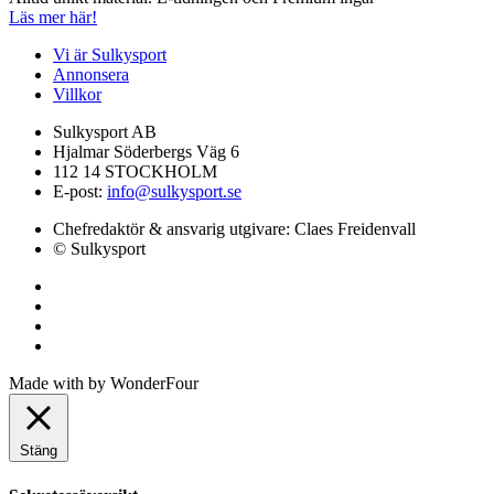
Läs mer här!
Vi är Sulkysport
Annonsera
Villkor
Sulkysport AB
Hjalmar Söderbergs Väg 6
112 14 STOCKHOLM
E-post:
info@sulkysport.se
Chefredaktör & ansvarig utgivare:
Claes Freidenvall
© Sulkysport
Made with
by
WonderFour
Stäng