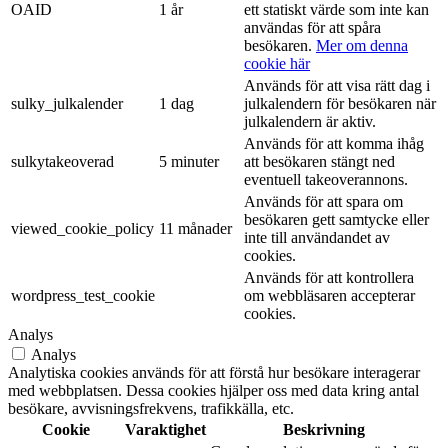
OAID
1 år
ett statiskt värde som inte kan
användas för att spåra
besökaren.
Mer om denna
cookie här
Används för att visa rätt dag i
sulky_julkalender
1 dag
julkalendern för besökaren när
julkalendern är aktiv.
Används för att komma ihåg
sulkytakeoverad
5 minuter
att besökaren stängt ned
eventuell takeoverannons.
Används för att spara om
besökaren gett samtycke eller
viewed_cookie_policy
11 månader
inte till användandet av
cookies.
Används för att kontrollera
wordpress_test_cookie
om webbläsaren accepterar
cookies.
Analys
Analys
Analytiska cookies används för att förstå hur besökare interagerar
med webbplatsen. Dessa cookies hjälper oss med data kring antal
besökare, avvisningsfrekvens, trafikkälla, etc.
Cookie
Varaktighet
Beskrivning