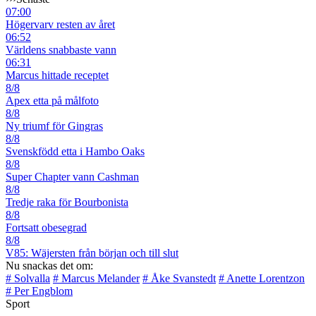
07:00
Högervarv resten av året
06:52
Världens snabbaste vann
06:31
Marcus hittade receptet
8/8
Apex etta på målfoto
8/8
Ny triumf för Gingras
8/8
Svenskfödd etta i Hambo Oaks
8/8
Super Chapter vann Cashman
8/8
Tredje raka för Bourbonista
8/8
Fortsatt obesegrad
8/8
V85: Wäjersten från början och till slut
Nu snackas det om:
# Solvalla
# Marcus Melander
# Åke Svanstedt
# Anette Lorentzon
# Per Engblom
Sport