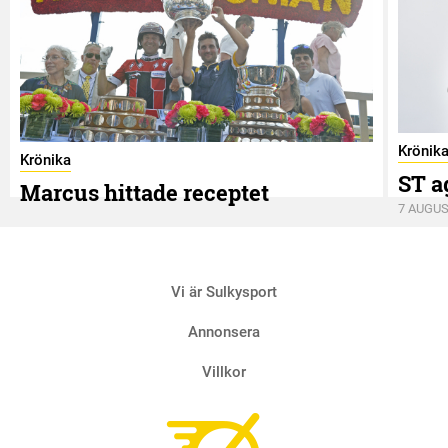
Krönik
Krönika
ST a
Marcus hittade receptet
7 AUGUS
9 AUGUSTI
Vi är Sulkysport
Annonsera
Villkor