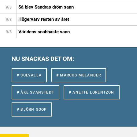
Så blev Sandras dröm sann
9/8
Högervarv resten av året
9/8
Världens snabbaste vann
9/8
NU SNACKAS DET OM:
# SOLVALLA
# MARCUS MELANDER
# ÅKE SVANSTEDT
# ANETTE LORENTZON
# BJÖRN GOOP