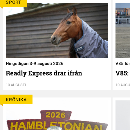
SPORT
Hingstligan 3-9 augusti 2026
V85 lö
Readly Express drar ifrån
V85:
10 AUGUSTI
10 AUGU
KRÖNIKA