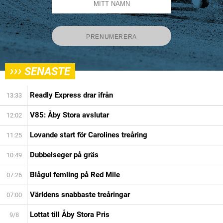
›››
SENASTE
Readly Express drar ifrån
13:33
V85: Åby Stora avslutar
12:02
Lovande start för Carolines treåring
11:25
Dubbelseger på gräs
10:49
Blågul femling på Red Mile
07:26
Världens snabbaste treåringar
07:00
Lottat till Åby Stora Pris
9/8