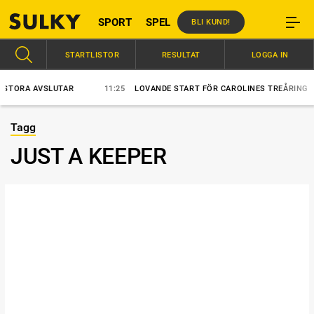
SPORT
SPEL
BLI KUND!
STARTLISTOR
RESULTAT
LOGGA IN
TORA AVSLUTAR
11:25
LOVANDE START FÖR CAROLINES TREÅRING
Tagg
JUST A KEEPER