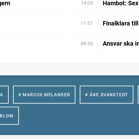
gern
Hambot: Sex 
14:05
Finalklara til
11:01
Ansvar ska in
09:30
LA
# MARCUS MELANDER
# ÅKE SVANSTEDT
GBLOM