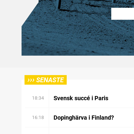
›››
SENASTE
Svensk succé i Paris
18:34
Dopinghärva i Finland?
16:18