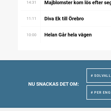
Majblomster kom lös efter se
14:31
Diva Ek till Örebro
11:11
Helan Går hela vägen
10:00
# SOLVAL
NU SNACKAS DET OM:
# PER EN