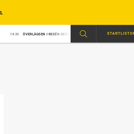
L
STARTLISTO
ÖVERLÄGSEN I REDÉN-DEBUT
14:31
MAJBLOMSTER KOM LÖS EFTER S