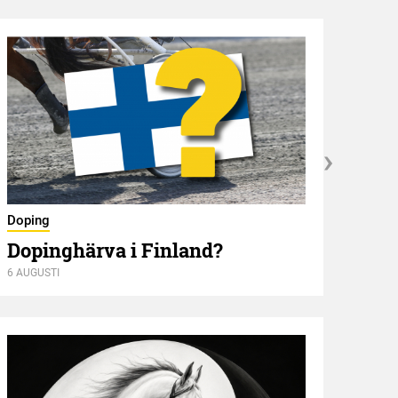
Nyför
Doping
Öve
Dopinghärva i Finland?
6 AUGUSTI
6 AUGU