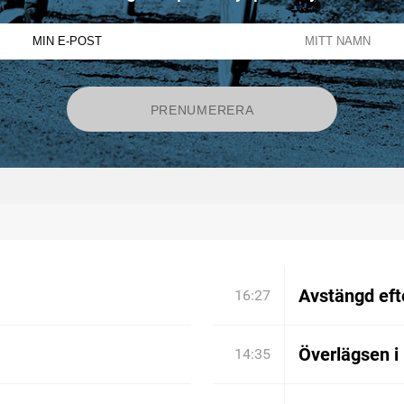
Avstängd efte
16:27
Överlägsen i
14:35