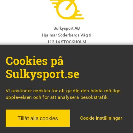
Sulkysport AB
Hjalmar Söderbergs Väg 6
112 14 STOCKHOLM
E-post:
info@sulkysport.se
Cookies på
Chefredaktör & ansvarig utgivare:
Claes Freidenvall
© Sulkysport
Sulkysport.se
Vi använder cookies för att ge dig den bästa möjliga
upplevelsen och för att analysera besökstrafik.
MADE WITH
BY
WONDERFOUR
Cookie inställningar
Tillåt alla cookies