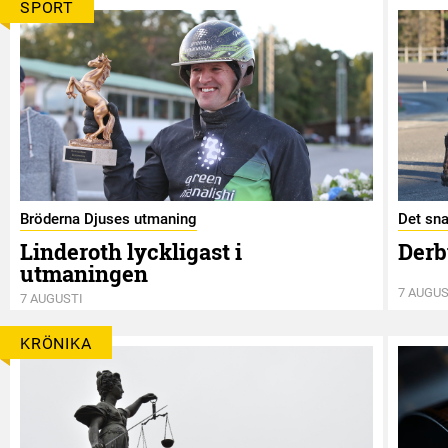
SPORT
Bröderna Djuses utmaning
Det sna
Linderoth lyckligast i
Derb
utmaningen
7 AUGUS
7 AUGUSTI
KRÖNIKA