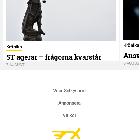
Krönik
Krönika
Ansv
ST agerar – frågorna kvarstår
6 AUGUS
7 AUGUSTI
Vi är Sulkysport
Annonsera
Villkor