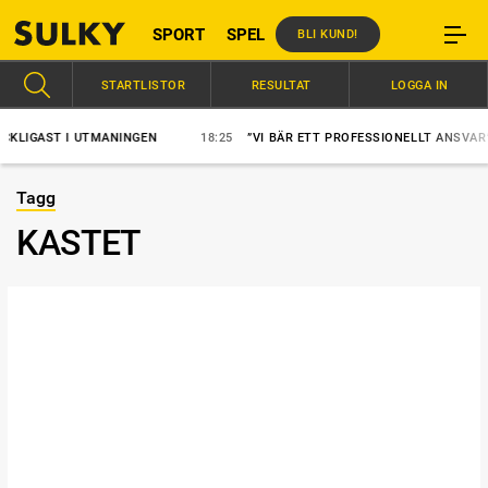
SPORT
SPEL
BLI KUND!
STARTLISTOR
RESULTAT
LOGGA IN
IGAST I UTMANINGEN
18:25
”VI BÄR ETT PROFESSIONELLT ANSVAR”
Tagg
KASTET