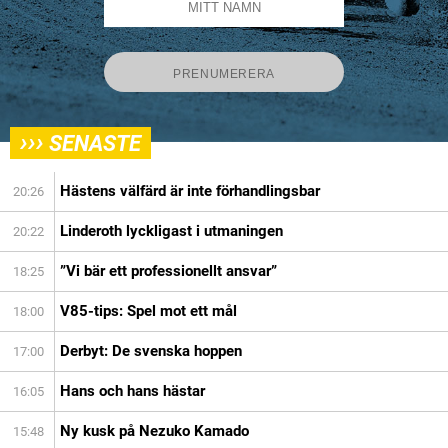
›››
SENASTE
Hästens välfärd är inte förhandlingsbar
20:26
Linderoth lyckligast i utmaningen
20:22
”Vi bär ett professionellt ansvar”
18:25
V85-tips: Spel mot ett mål
18:00
Derbyt: De svenska hoppen
17:00
Hans och hans hästar
16:05
Ny kusk på Nezuko Kamado
15:48