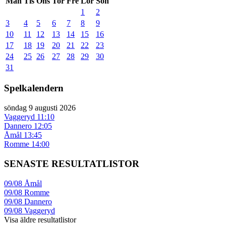
Mån
Tis
Ons
Tor
Fre
Lör
Sön
1
2
3
4
5
6
7
8
9
10
11
12
13
14
15
16
17
18
19
20
21
22
23
24
25
26
27
28
29
30
31
Spelkalendern
söndag 9 augusti 2026
Vaggeryd
11:10
Dannero
12:05
Åmål
13:45
Romme
14:00
SENASTE RESULTATLISTOR
09/08
Åmål
09/08
Romme
09/08
Dannero
09/08
Vaggeryd
Visa äldre resultatlistor