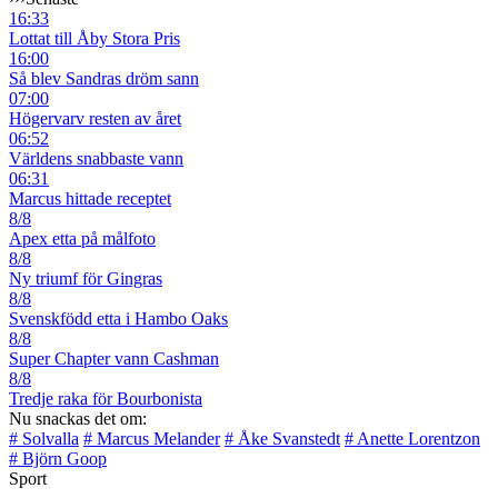
16:33
Lottat till Åby Stora Pris
16:00
Så blev Sandras dröm sann
07:00
Högervarv resten av året
06:52
Världens snabbaste vann
06:31
Marcus hittade receptet
8/8
Apex etta på målfoto
8/8
Ny triumf för Gingras
8/8
Svenskfödd etta i Hambo Oaks
8/8
Super Chapter vann Cashman
8/8
Tredje raka för Bourbonista
Nu snackas det om:
# Solvalla
# Marcus Melander
# Åke Svanstedt
# Anette Lorentzon
# Björn Goop
Sport