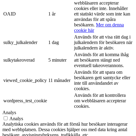
webbläsaren accepterar
cookies eller inte. Innehåller
OAID
1 år
ett statiskt värde som inte kan
användas för att spåra
besökaren.
Mer om denna
cookie här
Används för att visa rätt dag i
sulky_julkalender
1 dag
julkalendern för besökaren när
julkalendern är aktiv.
Används för att komma ihåg
sulkytakeoverad
5 minuter
att besökaren stängt ned
eventuell takeoverannons.
Används för att spara om
besökaren gett samtycke eller
viewed_cookie_policy
11 månader
inte till användandet av
cookies.
Används för att kontrollera
wordpress_test_cookie
om webbläsaren accepterar
cookies.
Analys
Analys
Analytiska cookies används för att förstå hur besökare interagerar
med webbplatsen. Dessa cookies hjälper oss med data kring antal
besökare, avvisningsfrekvens, trafikkälla, etc.