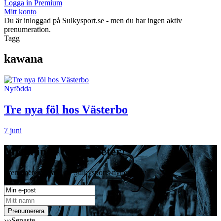
Logga in Premium
Mitt konto
Du är inloggad på Sulkysport.se - men du har ingen aktiv
prenumeration.
Tagg
kawana
Nyfödda
Tre nya föl hos Västerbo
7 juni
Missa inga travnyheter!
Prenumerera gratis på Sulkysports nyhetsbrev
›››
Senaste