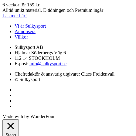
6 veckor för 159 kr.
Alltid unikt material. E-tidningen och Premium ingår
Läs mer här!
Vi är Sulkysport
Annonsera
Villkor
Sulkysport AB
Hjalmar Söderbergs Väg 6
112 14 STOCKHOLM
E-post:
info@sulkysport.se
Chefredaktör & ansvarig utgivare:
Claes Freidenvall
© Sulkysport
Made with
by
WonderFour
Stäng