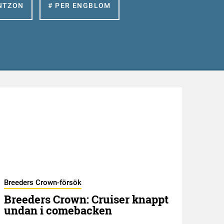
NTZON
# PER ENGBLOM
Breeders Crown-försök
GNT 
Breeders Crown: Cruiser knappt
Ått
undan i comebacken