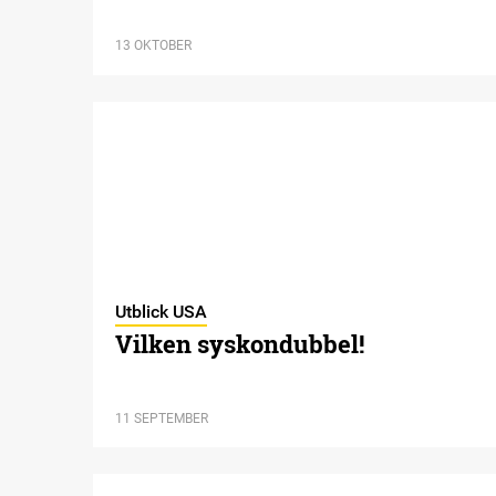
13 OKTOBER
Utblick USA
Vilken syskondubbel!
11 SEPTEMBER