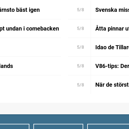
rnsto bäst igen
Svenska miss
5/8
ppt undan i comebacken
Åtta pinnar 
5/8
Idao de Tilla
5/8
lands
V86-tips: De
5/8
När de störs
5/8