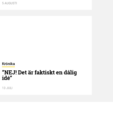
5 AUGUSTI
5 AUGU
Krönika
Kröni
”NEJ! Det är faktiskt en dålig
All
idé”
13 JULI
2 JULI