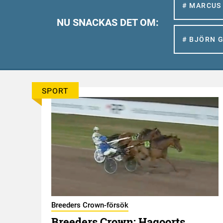
# MARCUS
NU SNACKAS DET OM:
# BJÖRN 
SPORT
Breeders Crown-försök
d?
Breeders Crown: Hagoorts