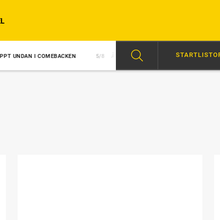
L
STARTLISTO
 I COMEBACKEN
5/8
ÅTTA PINNAR UTANFÖR BANAN I GNT
5/8
J