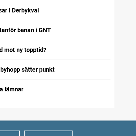
ar i Derbykval
utanför banan i GNT
rd mot ny topptid?
rbyhopp sätter punkt
ta lämnar