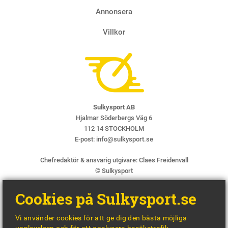
Annonsera
Villkor
Sulkysport AB
Hjalmar Söderbergs Väg 6
112 14 STOCKHOLM
E-post:
info@sulkysport.se
Chefredaktör & ansvarig utgivare:
Claes Freidenvall
© Sulkysport
Cookies på Sulkysport.se
Vi använder cookies för att ge dig den bästa möjliga