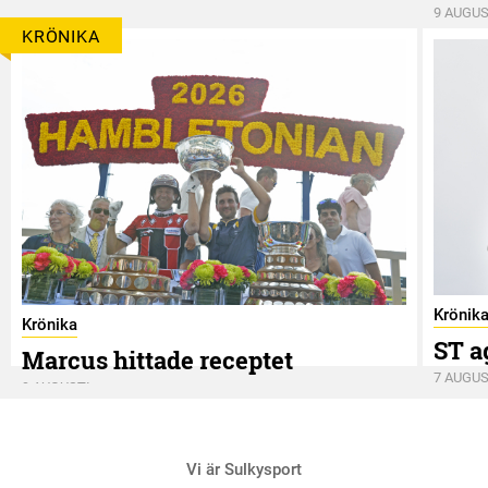
9 AUGUS
KRÖNIKA
Krönik
Krönika
ST a
Marcus hittade receptet
7 AUGUS
9 AUGUSTI
Vi är Sulkysport