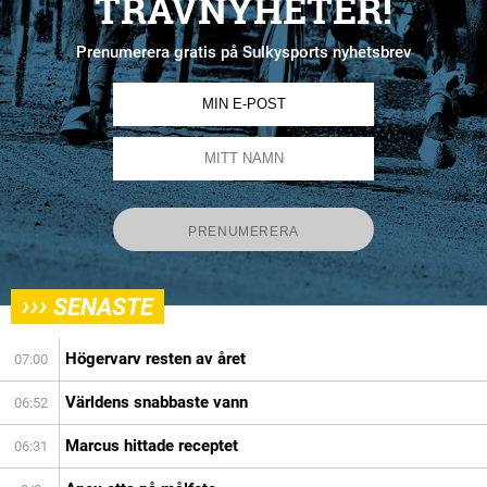
TRAVNYHETER!
Prenumerera gratis på Sulkysports nyhetsbrev
›››
SENASTE
Högervarv resten av året
07:00
Världens snabbaste vann
06:52
Marcus hittade receptet
06:31