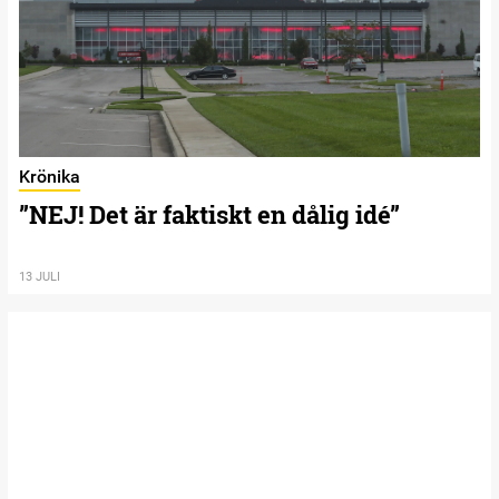
Två saker som jag funderat över
4 AUGUSTI
Krönika
”NEJ! Det är faktiskt en dålig idé”
13 JULI