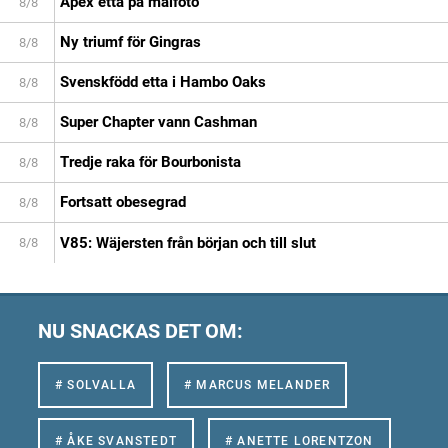
Apex etta på målfoto
8/8
Ny triumf för Gingras
8/8
Svenskfödd etta i Hambo Oaks
8/8
Super Chapter vann Cashman
8/8
Tredje raka för Bourbonista
8/8
Fortsatt obesegrad
8/8
V85: Wäjersten från början och till slut
8/8
NU SNACKAS DET OM:
# SOLVALLA
# MARCUS MELANDER
# ÅKE SVANSTEDT
# ANETTE LORENTZON