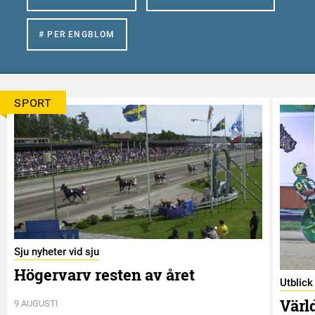
# PER ENGBLOM
SPORT
Sju nyheter vid sju
Högervarv resten av året
Utblic
Värl
9 AUGUSTI