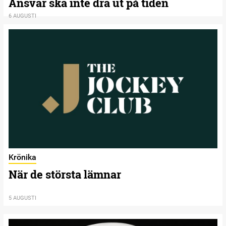
Ansvar ska inte dra ut på tiden
6 AUGUSTI
Krönika
När de största lämnar
5 AUGUSTI