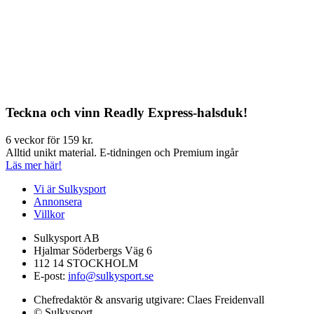
Teckna och vinn Readly Express-halsduk!
6 veckor för 159 kr.
Alltid unikt material. E-tidningen och Premium ingår
Läs mer här!
Vi är Sulkysport
Annonsera
Villkor
Sulkysport AB
Hjalmar Söderbergs Väg 6
112 14 STOCKHOLM
E-post:
info@sulkysport.se
Chefredaktör & ansvarig utgivare:
Claes Freidenvall
© Sulkysport