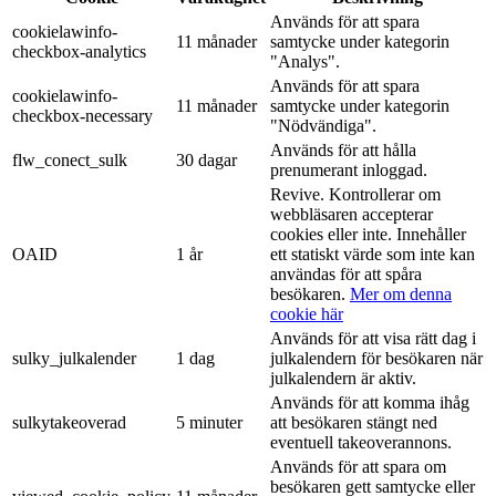
Används för att spara
cookielawinfo-
11 månader
samtycke under kategorin
checkbox-analytics
"Analys".
Används för att spara
cookielawinfo-
11 månader
samtycke under kategorin
checkbox-necessary
"Nödvändiga".
Används för att hålla
flw_conect_sulk
30 dagar
prenumerant inloggad.
Revive. Kontrollerar om
webbläsaren accepterar
cookies eller inte. Innehåller
OAID
1 år
ett statiskt värde som inte kan
användas för att spåra
besökaren.
Mer om denna
cookie här
Används för att visa rätt dag i
sulky_julkalender
1 dag
julkalendern för besökaren när
julkalendern är aktiv.
Används för att komma ihåg
sulkytakeoverad
5 minuter
att besökaren stängt ned
eventuell takeoverannons.
Används för att spara om
besökaren gett samtycke eller