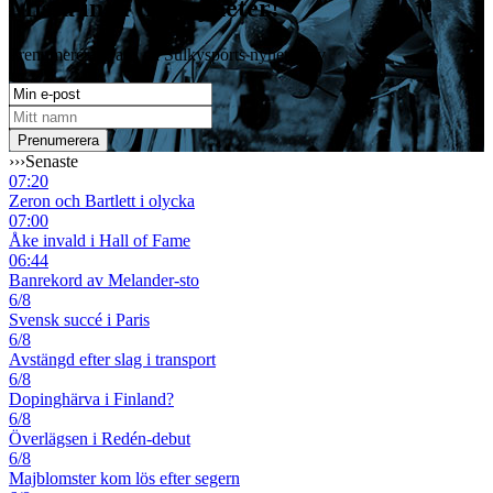
Missa inga travnyheter!
Prenumerera gratis på Sulkysports nyhetsbrev
›››
Senaste
07:20
Zeron och Bartlett i olycka
07:00
Åke invald i Hall of Fame
06:44
Banrekord av Melander-sto
6/8
Svensk succé i Paris
6/8
Avstängd efter slag i transport
6/8
Dopinghärva i Finland?
6/8
Överlägsen i Redén-debut
6/8
Majblomster kom lös efter segern