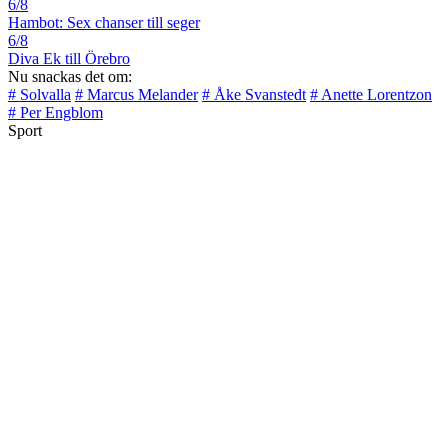
6/8
Hambot: Sex chanser till seger
6/8
Diva Ek till Örebro
Nu snackas det om:
# Solvalla
# Marcus Melander
# Åke Svanstedt
# Anette Lorentzon
# Per Engblom
Sport