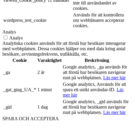
viewed_cookie_policy
11 månader
inte till användandet av
cookies.
Används för att kontrollera
wordpress_test_cookie
om webbläsaren accepterar
cookies.
Analys
Analys
Analytiska cookies används för att förstå hur besökare interagerar
med webbplatsen. Dessa cookies hjälper oss med data kring antal
besökare, avvisningsfrekvens, trafikkälla, etc.
Cookie
Varaktighet
Beskrivning
Google analytics, _ga används för
_ga
2 år
att förstå hur besökaren navigerar
runt på webbplatsen.
Läs mer här
Google analytics, Används för att
_gat_gtag_UA_*
1 minut
spara ett unikt användar-ID.
Läs
mer här
Google analytics, _gid används för
_gid
1 dag
att förstå hur besökaren navigerar
runt på webbplatsen.
Läs mer här
SPARA OCH ACCEPTERA