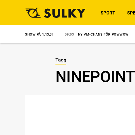
SPORT
SPE
 SOLOSHOW PÅ 1.13,3!
09:03
NY VM-CHANS FÖR POWWOW
07:2
Tagg
NINEPOINT