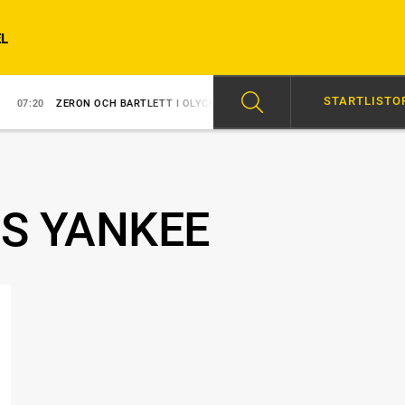
L
STARTLISTO
0
ZERON OCH BARTLETT I OLYCKA
07:00
ÅKE INVALD I HALL OF FAME
S YANKEE