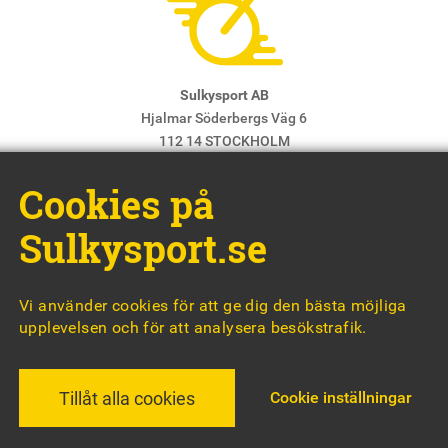
Sulkysport AB
Hjalmar Söderbergs Väg 6
112 14 STOCKHOLM
E-post:
info@sulkysport.se
Cookies på
Chefredaktör & ansvarig utgivare:
Claes Freidenvall
© Sulkysport
Sulkysport.se
Vi använder cookies för att ge dig den bästa möjliga
upplevelsen och för att analysera besökstrafik.
MADE WITH
BY
WONDERFOUR
Cookie inställningar
Tillåt alla cookies