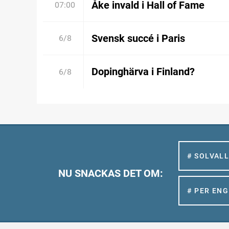
Åke invald i Hall of Fame
07:00
Svensk succé i Paris
6/8
Dopinghärva i Finland?
6/8
# SOLVAL
NU SNACKAS DET OM:
# PER EN