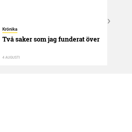
Krönika
Kröni
Två saker som jag funderat över
”NE
idé
4 AUGUSTI
13 JUL