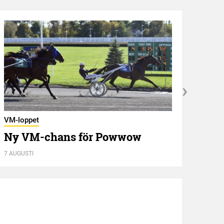
VM-loppet
Utbli
Ny VM-chans för Powwow
Zer
7 AUGUSTI
7 AUGU