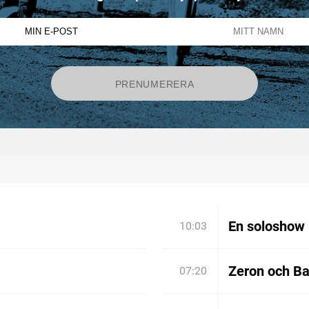
En soloshow 
10:03
Zeron och Bar
07:20