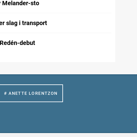
v Melander-sto
r slag i transport
 Redén-debut
# ANETTE LORENTZON