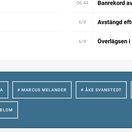
Banrekord a
06:44
Avstängd efte
6/8
Överlägsen i
6/8
LA
# MARCUS MELANDER
# ÅKE SVANSTEDT
GBLOM