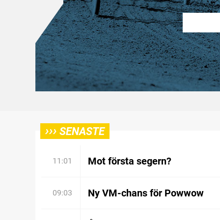
›››
SENASTE
Mot första segern?
11:01
Ny VM-chans för Powwow
09:03