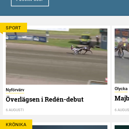
SPORT
Olycka
Nyförvärv
Majb
Överlägsen i Redén-debut
6 AUGUSTI
6 AUGUS
KRÖNIKA