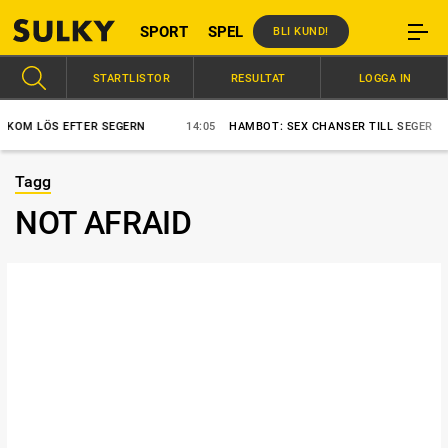
SPORT
SPEL
BLI KUND!
STARTLISTOR
RESULTAT
LOGGA IN
LÖS EFTER SEGERN
14:05
HAMBOT: SEX CHANSER TILL SEGER
1
Tagg
NOT AFRAID