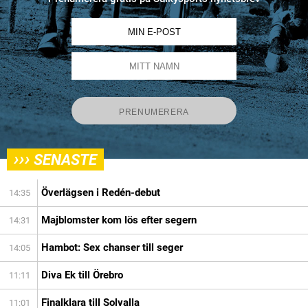
›››
SENASTE
Överlägsen i Redén-debut
14:35
Majblomster kom lös efter segern
14:31
Hambot: Sex chanser till seger
14:05
Diva Ek till Örebro
11:11
Finalklara till Solvalla
11:01