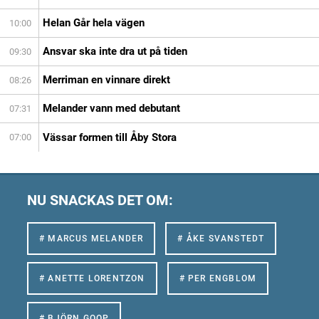
Helan Går hela vägen
10:00
Ansvar ska inte dra ut på tiden
09:30
Merriman en vinnare direkt
08:26
Melander vann med debutant
07:31
Vässar formen till Åby Stora
07:00
NU SNACKAS DET OM:
# MARCUS MELANDER
# ÅKE SVANSTEDT
# ANETTE LORENTZON
# PER ENGBLOM
# BJÖRN GOOP