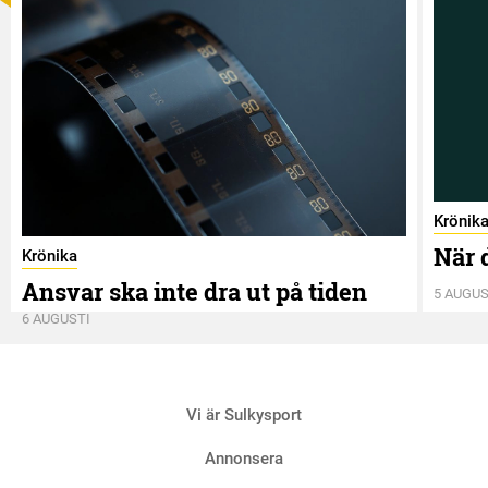
Krönik
När 
Krönika
Ansvar ska inte dra ut på tiden
5 AUGUS
6 AUGUSTI
Vi är Sulkysport
Annonsera