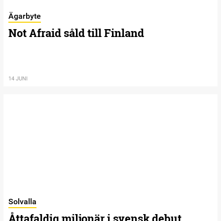
Ägarbyte
Not Afraid såld till Finland
14 JUNI
Solvalla
Åttafaldig miljonär i svensk debut