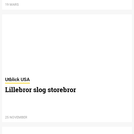
19 MARS
Utblick USA
Lillebror slog storebror
25 NOVEMBER