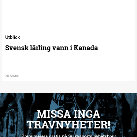
Utblick
Svensk lärling vann i Kanada
20 MARS
MISSA INGA
TRAVNYHETER!
Prenumerera gratis på Sulkysports nyhetsbrev