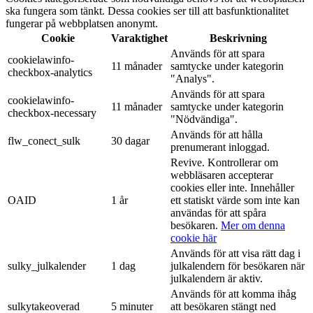
ska fungera som tänkt. Dessa cookies ser till att basfunktionalitet
fungerar på webbplatsen anonymt.
Cookie
Varaktighet
Beskrivning
Används för att spara
cookielawinfo-
11 månader
samtycke under kategorin
checkbox-analytics
"Analys".
Används för att spara
cookielawinfo-
11 månader
samtycke under kategorin
checkbox-necessary
"Nödvändiga".
Används för att hålla
flw_conect_sulk
30 dagar
prenumerant inloggad.
Revive. Kontrollerar om
webbläsaren accepterar
cookies eller inte. Innehåller
OAID
1 år
ett statiskt värde som inte kan
användas för att spåra
besökaren.
Mer om denna
cookie här
Används för att visa rätt dag i
sulky_julkalender
1 dag
julkalendern för besökaren när
julkalendern är aktiv.
Används för att komma ihåg
sulkytakeoverad
5 minuter
att besökaren stängt ned