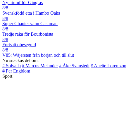
Ny triumf för Gingras
8/8
Svenskfödd etta i Hambo Oaks
8/8
Super Chapter vann Cashman
8/8
Tredje raka för Bourbonista
8/8
Fortsatt obesegrad
8/8
V85: Wäjersten från början och till slut
Nu snackas det om:
# Solvalla
# Marcus Melander
# Åke Svanstedt
# Anette Lorentzon
# Per Engblom
Sport