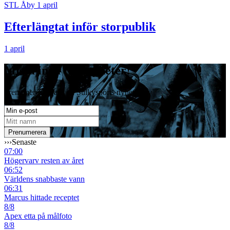
STL Åby 1 april
Efterlängtat inför storpublik
1 april
Missa inga travnyheter!
Prenumerera gratis på Sulkysports nyhetsbrev
›››
Senaste
07:00
Högervarv resten av året
06:52
Världens snabbaste vann
06:31
Marcus hittade receptet
8/8
Apex etta på målfoto
8/8