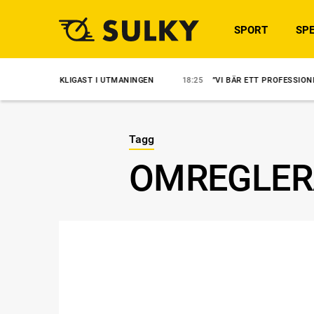
SPORT
SPE
YCKLIGAST I UTMANINGEN
18:25
”VI BÄR ETT PROFESSIONELLT ANSVA
Tagg
OMREGLER