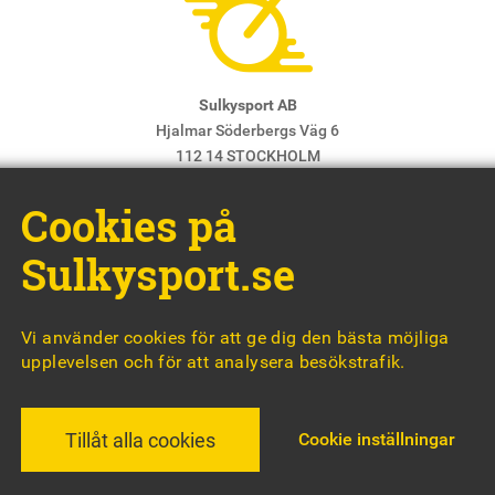
Sulkysport AB
Hjalmar Söderbergs Väg 6
112 14 STOCKHOLM
E-post:
info@sulkysport.se
Cookies på
Chefredaktör & ansvarig utgivare:
Claes Freidenvall
© Sulkysport
Sulkysport.se
Vi använder cookies för att ge dig den bästa möjliga
upplevelsen och för att analysera besökstrafik.
MADE WITH
BY
WONDERFOUR
Cookie inställningar
Tillåt alla cookies