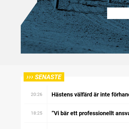
›››
SENASTE
Hästens välfärd är inte förhan
20:26
”Vi bär ett professionellt ansv
18:25