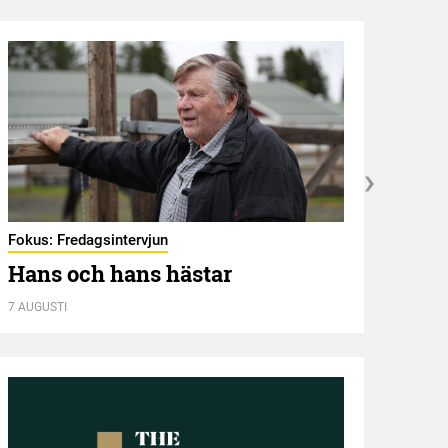
Fokus: Fredagsintervjun
Hambl
Hans och hans hästar
Ny 
7 AUGUSTI
7 AUGU