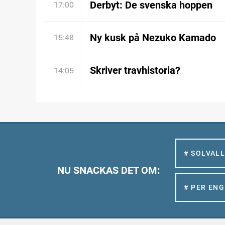
Derbyt: De svenska hoppen
17:00
Ny kusk på Nezuko Kamado
15:48
Skriver travhistoria?
14:05
# SOLVAL
NU SNACKAS DET OM:
# PER EN