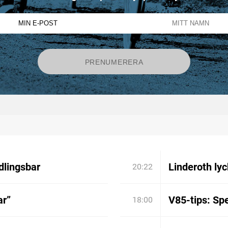
dlingsbar
Linderoth lyc
20:22
ar”
V85-tips: Spe
18:00