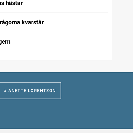
s hästar
frågorna kvarstår
gern
# ANETTE LORENTZON