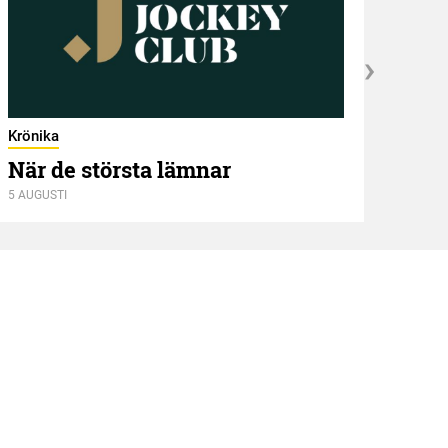
Krönika
När de största lämnar
5 AUGUSTI
Kröni
Två
4 AUGU