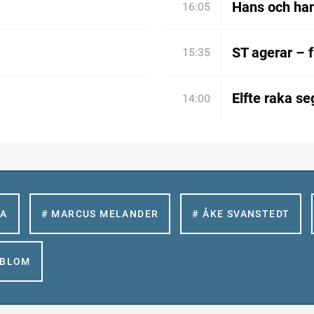
Hans och han
16:05
ST agerar – 
15:35
Elfte raka se
14:00
LA
# MARCUS MELANDER
# ÅKE SVANSTEDT
GBLOM