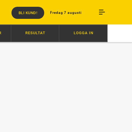
BLI KUND!
Fredag 7 augusti
R
RESULTAT
LOGGA IN
UKO KAMADO
20:26
HÄSTENS VÄLFÄRD ÄR INTE FÖRHANDLINGSBAR