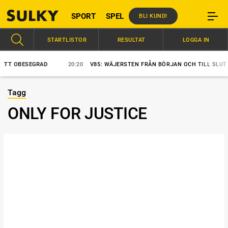
SPORT
SPEL
BLI KUND!
STARTLISTOR
RESULTAT
LOGGA IN
 OBESEGRAD
20:20
V85: WÄJERSTEN FRÅN BÖRJAN OCH TILL SLUT
Tagg
ONLY FOR JUSTICE