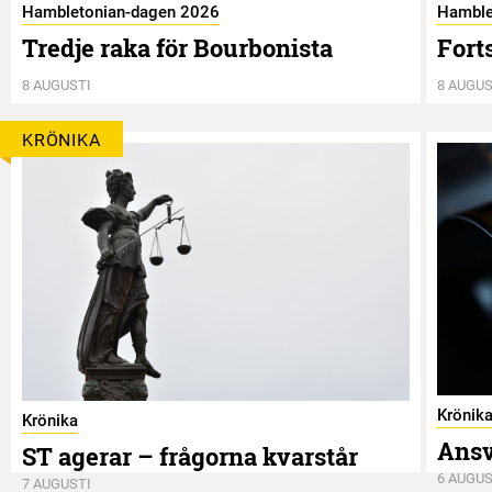
Hambletonian-dagen 2026
Hamble
Tredje raka för Bourbonista
Fort
8 AUGUSTI
8 AUGUS
KRÖNIKA
Krönik
Krönika
Ansv
ST agerar – frågorna kvarstår
6 AUGUS
7 AUGUSTI