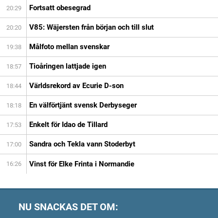
Fortsatt obesegrad
20:29
V85: Wäjersten från början och till slut
20:20
Målfoto mellan svenskar
19:38
Tioåringen lattjade igen
18:57
Världsrekord av Ecurie D-son
18:44
En välförtjänt svensk Derbyseger
18:18
Enkelt för Idao de Tillard
17:53
Sandra och Tekla vann Stoderbyt
17:00
Vinst för Elke Frinta i Normandie
16:26
NU SNACKAS DET OM: