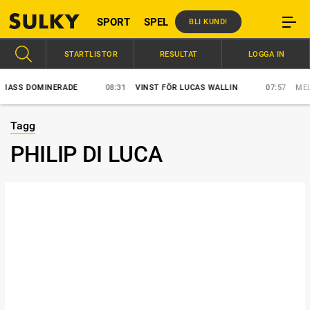
SPORT
SPEL
BLI KUND!
STARTLISTOR
RESULTAT
LOGGA IN
SS DOMINERADE
08:31
VINST FÖR LUCAS WALLIN
07:57
MELLBY
Tagg
PHILIP DI LUCA