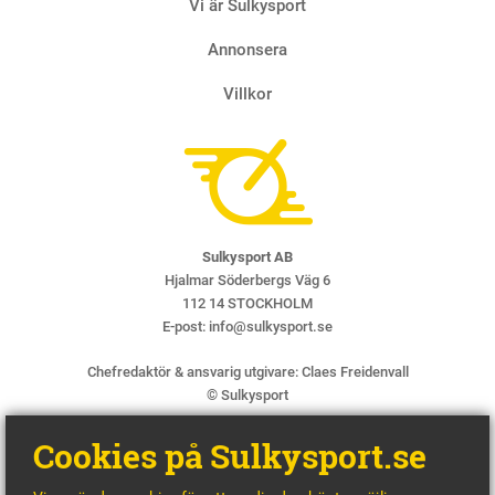
Vi är Sulkysport
Annonsera
Villkor
Sulkysport AB
Hjalmar Söderbergs Väg 6
112 14 STOCKHOLM
E-post:
info@sulkysport.se
Chefredaktör & ansvarig utgivare:
Claes Freidenvall
© Sulkysport
Cookies på Sulkysport.se