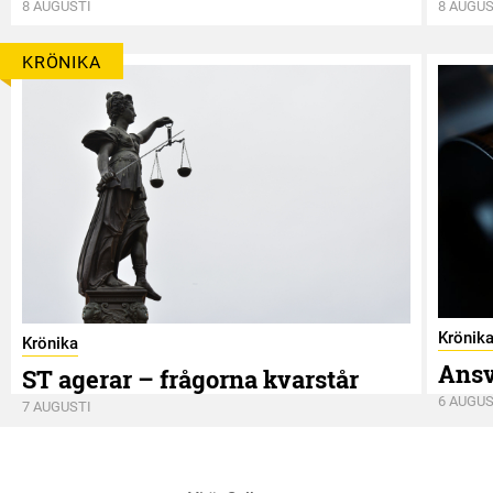
8 AUGUSTI
8 AUGUS
KRÖNIKA
Krönik
Krönika
Ansv
ST agerar – frågorna kvarstår
6 AUGUS
7 AUGUSTI