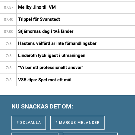
Mellby Jinx till VM
07:57
Trippel för Svanstedt
07:40
Stjärnornas dag i två länder
07:00
Hästens välfärd är inte förhandlingsbar
7/8
Linderoth lyckligast i utmaningen
7/8
”Vi bär ett professionellt ansvar”
7/8
V85-tips: Spel mot ett mål
7/8
NU SNACKAS DET OM:
# SOLVALLA
# MARCUS MELANDER