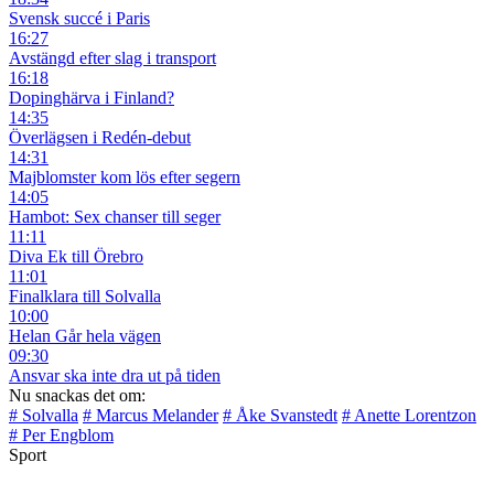
Svensk succé i Paris
16:27
Avstängd efter slag i transport
16:18
Dopinghärva i Finland?
14:35
Överlägsen i Redén-debut
14:31
Majblomster kom lös efter segern
14:05
Hambot: Sex chanser till seger
11:11
Diva Ek till Örebro
11:01
Finalklara till Solvalla
10:00
Helan Går hela vägen
09:30
Ansvar ska inte dra ut på tiden
Nu snackas det om:
# Solvalla
# Marcus Melander
# Åke Svanstedt
# Anette Lorentzon
# Per Engblom
Sport