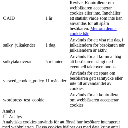
Revive. Kontrollerar om
webbläsaren accepterar
cookies eller inte. Innehåller
OAID
1 år
ett statiskt värde som inte kan
användas för att spåra
besökaren.
Mer om denna
cookie här
Används för att visa rätt dag i
sulky_julkalender
1 dag
julkalendern för besökaren när
julkalendern är aktiv.
Används för att komma ihåg
sulkytakeoverad
5 minuter
att besökaren stängt ned
eventuell takeoverannons.
Används för att spara om
besökaren gett samtycke eller
viewed_cookie_policy
11 månader
inte till användandet av
cookies.
Används för att kontrollera
wordpress_test_cookie
om webbläsaren accepterar
cookies.
Analys
Analys
Analytiska cookies används för att förstå hur besökare interagerar
med webbplatsen. Dessa cookies hjälper oss med data kring antal