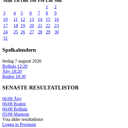
Mån
Tis
Ons
Tor
Fre
Lör
Sön
1
2
3
4
5
6
7
8
9
10
11
12
13
14
15
16
17
18
19
20
21
22
23
24
25
26
27
28
29
30
31
Spelkalendern
fredag 7 augusti 2026
Bollnäs
12:20
Åby
18:20
Boden
18:30
SENASTE RESULTATLISTOR
06/08
Åby
06/08
Boden
06/08
Bollnäs
05/08
Mantorp
Visa äldre resultatlistor
Logga in Premium