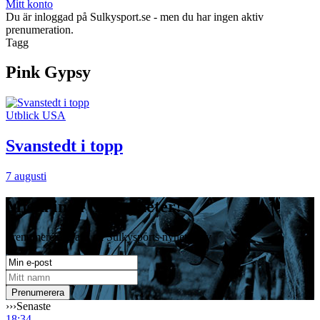
Mitt konto
Du är inloggad på Sulkysport.se - men du har ingen aktiv
prenumeration.
Tagg
Pink Gypsy
Utblick USA
Svanstedt i topp
7 augusti
Missa inga travnyheter!
Prenumerera gratis på Sulkysports nyhetsbrev
›››
Senaste
18:34