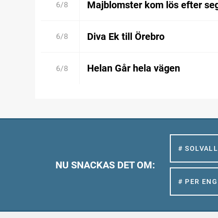
Majblomster kom lös efter se
6/8
Diva Ek till Örebro
6/8
Helan Går hela vägen
6/8
# SOLVAL
NU SNACKAS DET OM:
# PER EN