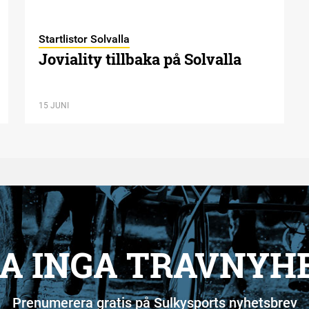
Startlistor Solvalla
Joviality tillbaka på Solvalla
15 JUNI
A INGA TRAVNYH
Prenumerera gratis på Sulkysports nyhetsbrev