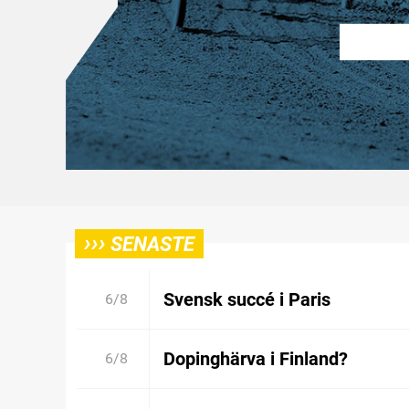
›››
SENASTE
Svensk succé i Paris
6/8
Dopinghärva i Finland?
6/8