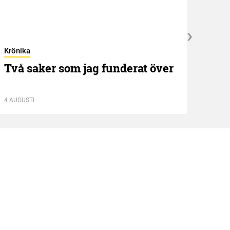
Krönika
Kröni
Två saker som jag funderat över
”NE
idé
4 AUGUSTI
13 JUL