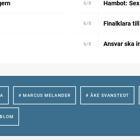
gern
Hambot: Sex 
6/8
Finalklara til
6/8
Ansvar ska in
6/8
LA
# MARCUS MELANDER
# ÅKE SVANSTEDT
GBLOM