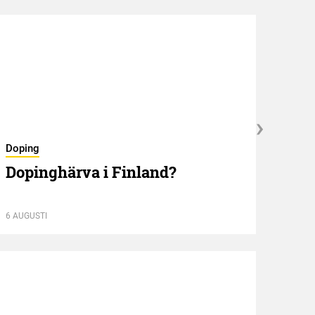
Doping
Dopinghärva i Finland?
Nyför
Öve
6 AUGUSTI
6 AUGU