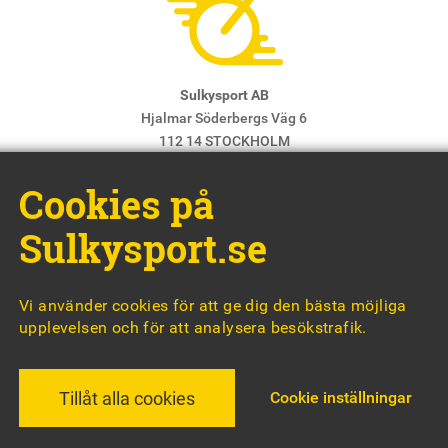
Sulkysport AB
Hjalmar Söderbergs Väg 6
112 14 STOCKHOLM
E-post:
info@sulkysport.se
Cookies på
Chefredaktör & ansvarig utgivare:
Claes Freidenvall
© Sulkysport
Sulkysport.se
Vi använder cookies för att ge dig den bästa möjliga
upplevelsen och för att analysera besökstrafik.
MADE WITH
BY
WONDERFOUR
Cookie inställningar
Tillåt alla cookies