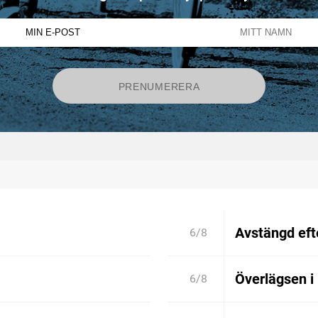
Avstängd efte
6/8
Överlägsen i
6/8