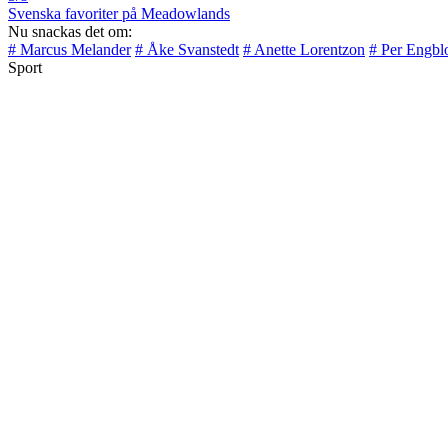
Svenska favoriter på Meadowlands
Nu snackas det om:
# Marcus Melander
# Åke Svanstedt
# Anette Lorentzon
# Per Engb
Sport