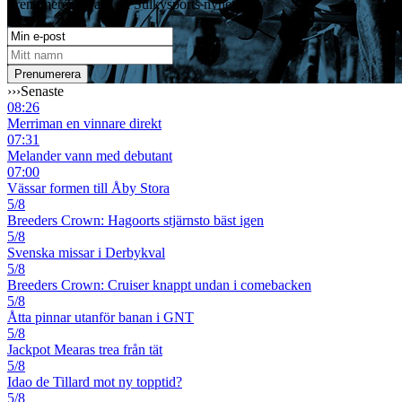
Prenumerera gratis på Sulkysports nyhetsbrev
›››
Senaste
08:26
Merriman en vinnare direkt
07:31
Melander vann med debutant
07:00
Vässar formen till Åby Stora
5/8
Breeders Crown: Hagoorts stjärnsto bäst igen
5/8
Svenska missar i Derbykval
5/8
Breeders Crown: Cruiser knappt undan i comebacken
5/8
Åtta pinnar utanför banan i GNT
5/8
Jackpot Mearas trea från tät
5/8
Idao de Tillard mot ny topptid?
5/8