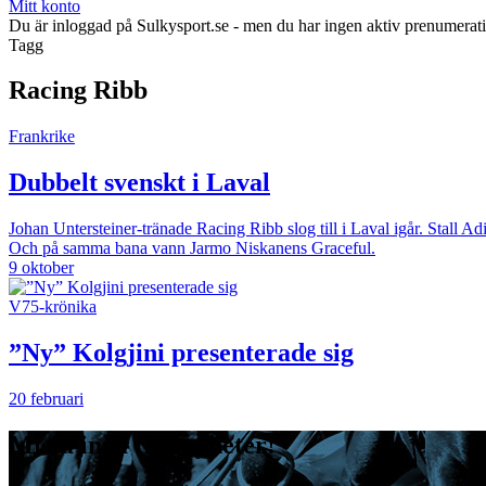
Mitt konto
Du är inloggad på Sulkysport.se - men du har ingen aktiv prenumerat
Tagg
Racing Ribb
Frankrike
Dubbelt svenskt i Laval
Johan Untersteiner-tränade Racing Ribb slog till i Laval igår. Stall A
Och på samma bana vann Jarmo Niskanens Graceful.
9 oktober
V75-krönika
”Ny” Kolgjini presenterade sig
20 februari
Missa inga travnyheter!