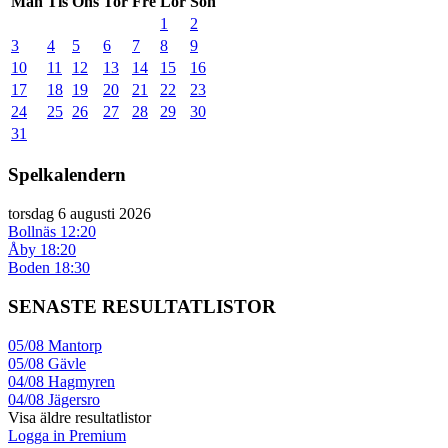
Mån
Tis
Ons
Tor
Fre
Lör
Sön
1
2
3
4
5
6
7
8
9
10
11
12
13
14
15
16
17
18
19
20
21
22
23
24
25
26
27
28
29
30
31
Spelkalendern
torsdag 6 augusti 2026
Bollnäs
12:20
Åby
18:20
Boden
18:30
SENASTE RESULTATLISTOR
05/08
Mantorp
05/08
Gävle
04/08
Hagmyren
04/08
Jägersro
Visa äldre resultatlistor
Logga in Premium