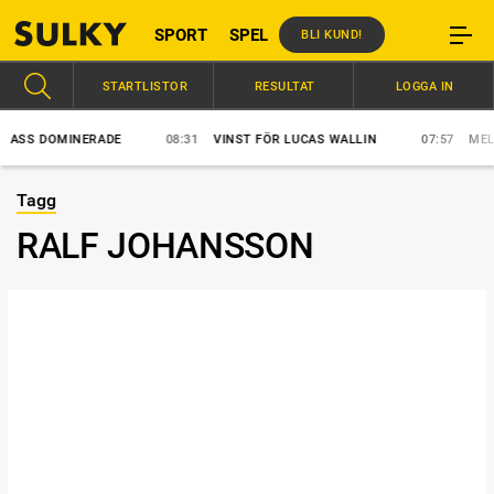
SPORT
SPEL
BLI KUND!
STARTLISTOR
RESULTAT
LOGGA IN
SS DOMINERADE
08:31
VINST FÖR LUCAS WALLIN
07:57
MELLBY
Tagg
RALF JOHANSSON