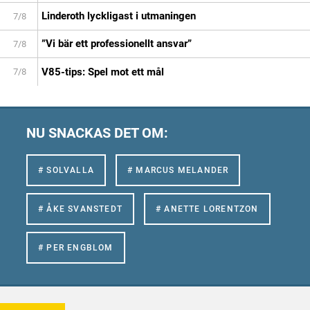
Linderoth lyckligast i utmaningen
7/8
”Vi bär ett professionellt ansvar”
7/8
V85-tips: Spel mot ett mål
7/8
NU SNACKAS DET OM:
# SOLVALLA
# MARCUS MELANDER
# ÅKE SVANSTEDT
# ANETTE LORENTZON
# PER ENGBLOM