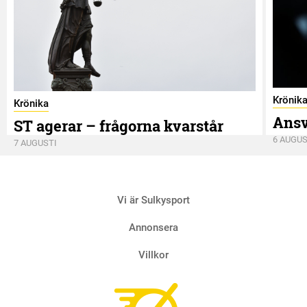
Krönik
Krönika
Ansv
ST agerar – frågorna kvarstår
6 AUGUS
7 AUGUSTI
Vi är Sulkysport
Annonsera
Villkor