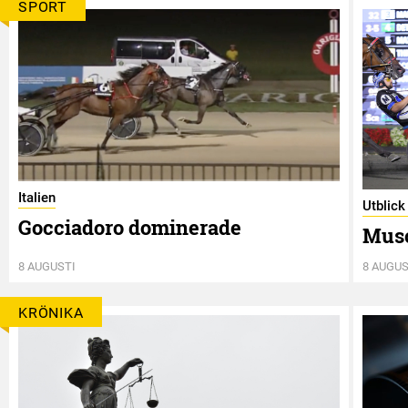
SPORT
Italien
Utblick
Gocciadoro dominerade
Musc
8 AUGUSTI
8 AUGUS
KRÖNIKA