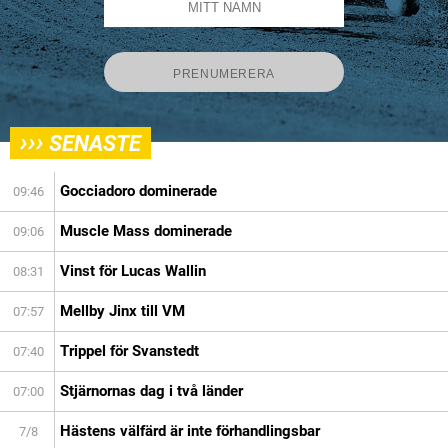
›››
SENASTE
Gocciadoro dominerade
09:46
Muscle Mass dominerade
09:06
Vinst för Lucas Wallin
08:31
Mellby Jinx till VM
07:57
Trippel för Svanstedt
07:40
Stjärnornas dag i två länder
07:00
Hästens välfärd är inte förhandlingsbar
7/8