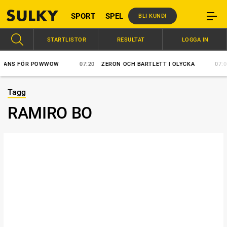
SPORT
SPEL
BLI KUND!
STARTLISTOR
RESULTAT
LOGGA IN
NS FÖR POWWOW
07:20
ZERON OCH BARTLETT I OLYCKA
07:00
Tagg
RAMIRO BO