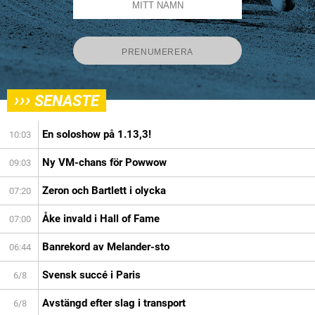
›››
SENASTE
En soloshow på 1.13,3!
10:03
Ny VM-chans för Powwow
09:03
Zeron och Bartlett i olycka
07:20
Åke invald i Hall of Fame
07:00
Banrekord av Melander-sto
06:44
Svensk succé i Paris
6/8
Avstängd efter slag i transport
6/8