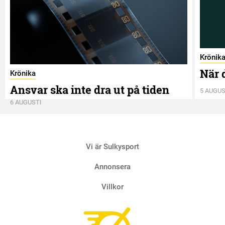
Krönik
När 
Krönika
Ansvar ska inte dra ut på tiden
5 AUGUS
6 AUGUSTI
Vi är Sulkysport
Annonsera
Villkor