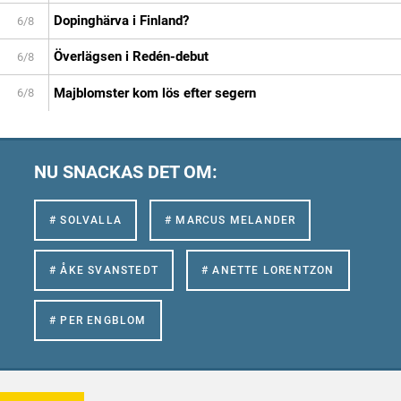
Dopinghärva i Finland?
6/8
Överlägsen i Redén-debut
6/8
Majblomster kom lös efter segern
6/8
NU SNACKAS DET OM:
# SOLVALLA
# MARCUS MELANDER
# ÅKE SVANSTEDT
# ANETTE LORENTZON
# PER ENGBLOM