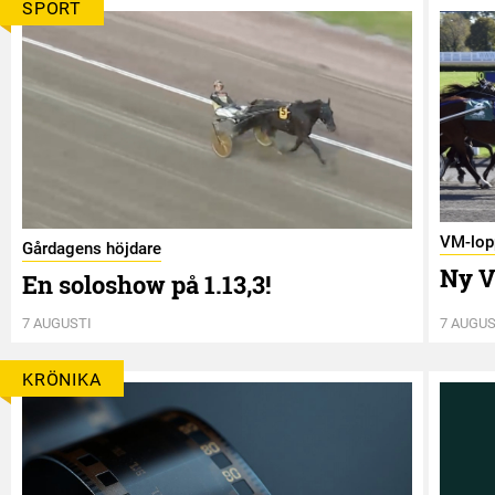
SPORT
VM-lop
Gårdagens höjdare
Ny V
En soloshow på 1.13,3!
7 AUGUSTI
7 AUGUS
KRÖNIKA